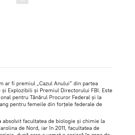
 ar fi premiul „Cazul Anului” din partea
și Explozibili și Premiul Directorului FBI. Este
onal pentru Tânărul Procuror Federal și la
ng pentru femeile din forțele federale de
 absolvit facultatea de biologie și chimie la
rolina de Nord, iar în 2011, facultatea de
irginia, după care a urmat o carieră în zona de