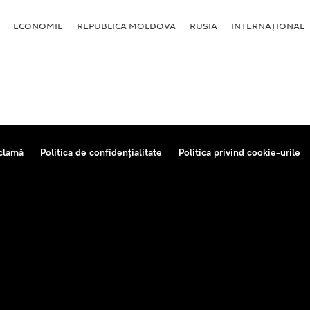
ECONOMIE
REPUBLICA MOLDOVA
RUSIA
INTERNAȚIONAL
clamă
Politica de confidențialitate
Politica privind cookie-urile