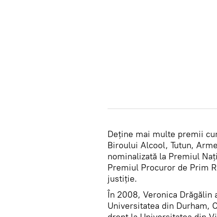
Deține mai multe premii cum
Biroului Alcool, Tutun, Arme 
nominalizată la Premiul Nați
Premiul Procuror de Prim Ra
justiție.
În 2008, Veronica Drăgălin a
Universitatea din Durham, Ca
drept la Universitatea din V