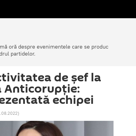
ltimă oră despre evenimentele care se produc
rul partidelor.
tivitatea de șef la
 Anticorupție:
rezentată echipei
01.08.2022
)