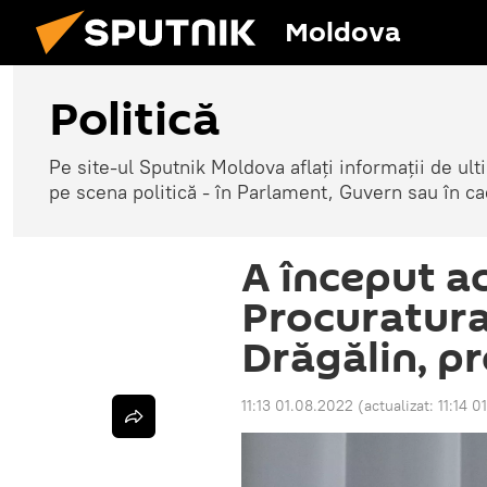
Moldova
Politică
Pe site-ul Sputnik Moldova aflați informații de u
pe scena politică - în Parlament, Guvern sau în cad
A început ac
Procuratura
Drăgălin, p
11:13 01.08.2022
(actualizat:
11:14 