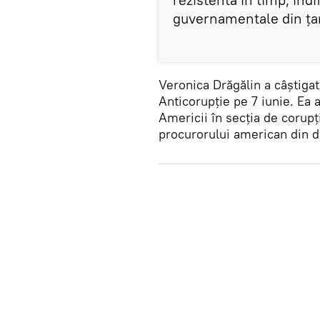
guvernamentale din țar
Veronica Drăgălin a câștigat
Anticorupție pe 7 iunie. Ea a
Americii în secția de corupți
procurorului american din dis