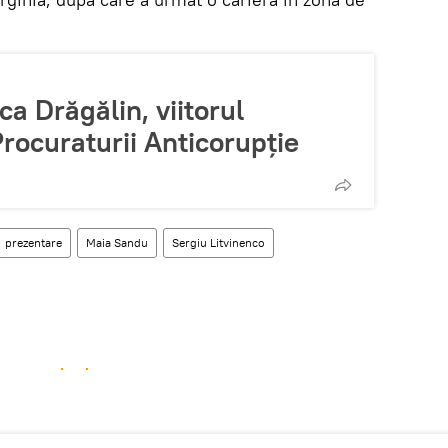
ca Drăgălin, viitorul
Procuraturii Anticorupție
prezentare
Maia Sandu
Sergiu Litvinenco