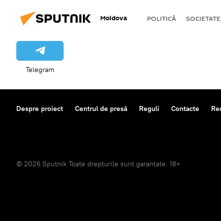
Moldova
POLITICĂ
SOCIETATE
Telegram
Despre proiect
Centrul de presă
Reguli
Contacte
Re
© 2026 Sputnik Toate drepturile sunt garantate. 18+