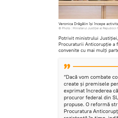
Veronica Drăgălin își începe activit
© Photo :
Ministerul Justiţiei al Republici
Potrivit ministrului Justiție
Procuraturii Anticorupție a 
convenite cu mai mulți part
“Dacă vom combate coru
create și premisele pe
exprimat încrederea că 
procuror federal din SU
propuse. O reformă str
Procuratura Anticorupți
rezistentă în timp, ind