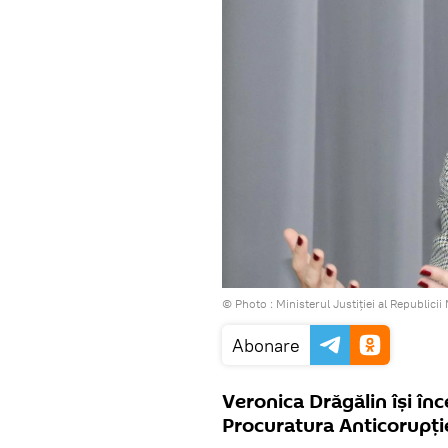
© Photo :
Ministerul Justiţiei al Republici
Abonare
Veronica Drăgălin își înc
Procuratura Anticorupți