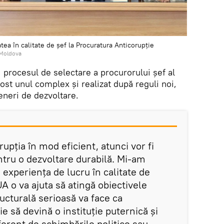
atea în calitate de șef la Procuratura Anticorupție
i Moldova
i, procesul de selectare a procurorului șef al
fost unul complex și realizat după reguli noi,
eneri de dezvoltare.
pția în mod eficient, atunci vor fi
ntru o dezvoltare durabilă. Mi-am
experiența de lucru în calitate de
A o va ajuta să atingă obiectivele
ucturală serioasă va face ca
e să devină o instituție puternică și
iferent de schimbările politice sau