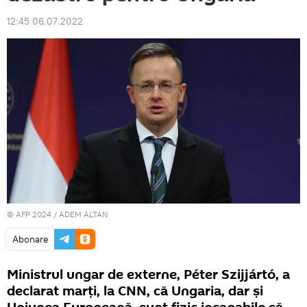
12:45 06.07.2022
© AFP 2024 / ADEM ALTAN
Abonare
Ministrul ungar de externe, Péter Szijjártó, a
declarat marți, la CNN, că Ungaria, dar și