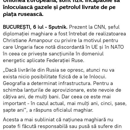
Uniunea Europeană, sunt fizic incapabile să
înlocuiască gazele și petrolul livrate de pe
piața rusească.
BUCUREȘTI, 6 iul - Sputnik.
Prezent la CNN, șeful
diplomației maghiare a fost întrebat de realizatoarea
Christiane Amanpour cu privire la motivul pentru
care Ungaria face notă discordantă în UE și în NATO
în ceea ce privește sancțiunile în domeniul
energetic aplicate Federației Ruse.
„Dacă livrările din Rusia se opresc, atunci nu va
exista nicio posibilitate fizică de a le înlocui.
Geografia a determinat infrastructura. Pentru a
schimba lanțurile de aprovizionare, este nevoie de
câțiva ani, de mulți bani. Dar ceea ce este mai
important - în cazul actual, mai mulți ani, cinci, șase,
șapte ani”, a răspuns oficialul maghiar.
Acesta a mai subliniat că națiunea maghiară nu
poate fi făcută responsabilă sau pusă să sufere din