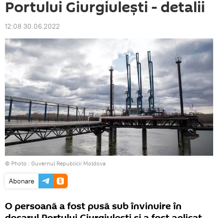
Portului Giurgiulești - detalii
12:08 30.06.2022
© Photo :
Guvernul Republicii Moldova
Abonare
O persoană a fost pusă sub învinuire în
dosarul Portului Giurgiulești și a fost aplicat