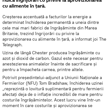
ridică îngrijorări cu privire la aprovizionarea
cu alimente în țară.
Creșterea accentuată a facturilor la energie a
determinat închiderea permanentă a uneia dintre
cele mai mari fabrici de îngrășăminte din Marea
Britanie, trezind îngrijorări cu privire la
aprovizionarea cu alimente în țară, a informat joi The
Telegraph.
Uzina de lângă Chester producea îngrășăminte cu
azot și dioxid de carbon. Gazul este necesar pentru
anestezierea animalelor înainte de sacrificare și
pentru a împacheta carnea, printre altele.
Potrivit președintelui-adjunct a Uniunii Naţionale a
Fermierilor (NFU) Tom Bradshaw, închiderea uzinei
„reprezintă o lovitură suplimentară pentru fermierii
afectaţi deja de o inflație incredibil de mare pentru
costurile îngrășămintelor. Acest lucru vine într-un
moment în care costurile și aprovizionarea se