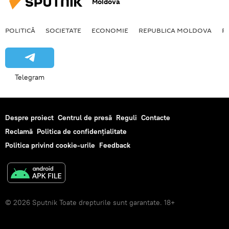
Moldova
POLITICĂ
SOCIETATE
ECONOMIE
REPUBLICA MOLDOVA
R
Telegram
Despre proiect
Centrul de presă
Reguli
Contacte
Reclamă
Politica de confidențialitate
Politica privind cookie-urile
Feedback
© 2026 Sputnik Toate drepturile sunt garantate. 18+