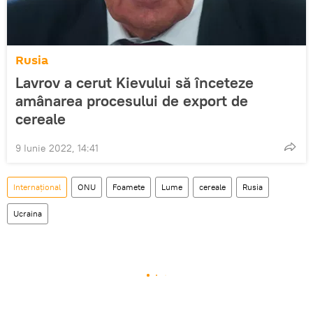
Rusia
Lavrov a cerut Kievului să înceteze
amânarea procesului de export de
cereale
9 Iunie 2022, 14:41
Internațional
ONU
Foamete
Lume
cereale
Rusia
Ucraina