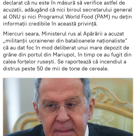
declarat că nu este în măsură să verifice astfel de
acuzații, adăugând că nici biroul secretarului general
al ONU și nici Programul World Food (PAM) nu deţin
informații credibile în această privință.
Miercuri seara, Ministerul rus al Apărării a acuzat
„militanții ucrainenei din batalioanele naționaliste”
că au dat foc în mod deliberat unui mare depozit de
grâne din portul din Mariupol, în timp ce au fugit din
calea forțelor rusești. Se raportează că incendiul a
distrus peste 50 de mii de tone de cereale.