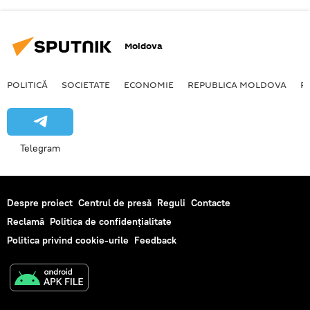
Moldova
POLITICĂ
SOCIETATE
ECONOMIE
REPUBLICA MOLDOVA
R
Telegram
Despre proiect
Centrul de presă
Reguli
Contacte
Reclamă
Politica de confidențialitate
Politica privind cookie-urile
Feedback