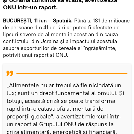
și Ucraina continuă să scadă, avertizează
ONU într-un raport.
BUCUREŞTI, 11 iun – Sputnik.
Până la 181 de milioane
de persoane din 41 de țări ar putea fi afectate de
lipsuri severe de alimente în acest an din cauza
conflictului din Ucraina și a impactului acestuia
asupra exporturilor de cereale și îngrășăminte,
potrivit unui raport al ONU.
„Alimentele nu ar trebui să fie niciodată un
lux; sunt un drept fundamental al omului. Și
totuși, această criză se poate transforma
rapid într-o catastrofă alimentară de
proporții globale”, a avertizat miercuri într-
un raport al Grupului ONU de răspuns la
criza alimentară, energetică și financiară.