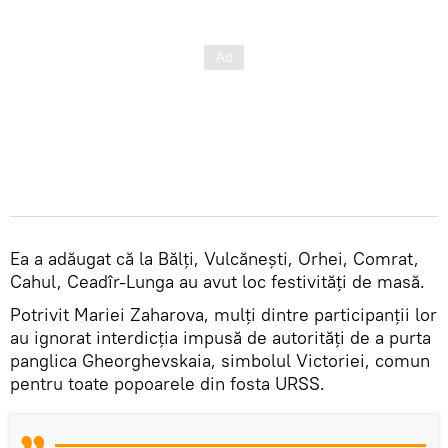
Ea a adăugat că la Bălţi, Vulcăneşti, Orhei, Comrat,
Cahul, Ceadîr-Lunga au avut loc festivităţi de masă.
Potrivit Mariei Zaharova, mulți dintre participanții lor
au ignorat interdicția impusă de autorități de a purta
panglica Gheorghevskaia, simbolul Victoriei, comun
pentru toate popoarele din fosta URSS.