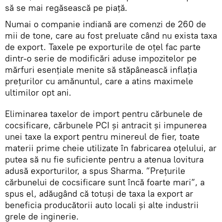
să se mai regăsească pe piață.
Numai o companie indiană are comenzi de 260 de
mii de tone, care au fost preluate când nu exista taxa
de export. Taxele pe exporturile de oţel fac parte
dintr-o serie de modificări aduse impozitelor pe
mărfuri esenţiale menite să stăpânească inflaţia
preţurilor cu amănuntul, care a atins maximele
ultimilor opt ani.
Eliminarea taxelor de import pentru cărbunele de
cocsificare, cărbunele PCI şi antracit şi impunerea
unei taxe la export pentru minereul de fier, toate
materii prime cheie utilizate în fabricarea oţelului, ar
putea să nu fie suficiente pentru a atenua lovitura
adusă exporturilor, a spus Sharma. ”Preţurile
cărbunelui de cocsificare sunt încă foarte mari”, a
spus el, adăugând că totuși de taxa la export ar
beneficia producătorii auto locali şi alte industrii
grele de inginerie.