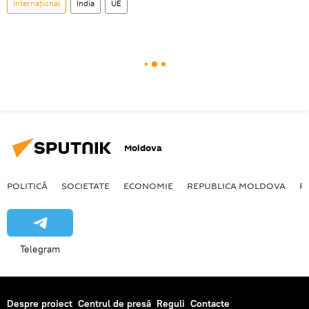
Internațional
India
UE
Moldova
POLITICĂ
SOCIETATE
ECONOMIE
REPUBLICA MOLDOVA
R
Telegram
Despre proiect
Centrul de presă
Reguli
Contacte