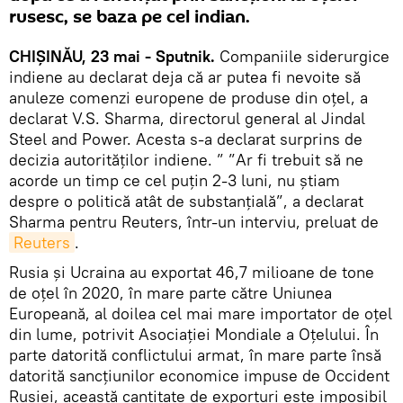
rusesc, se baza pe cel indian.
CHIȘINĂU, 23 mai - Sputnik.
Companiile siderurgice
indiene au declarat deja că ar putea fi nevoite să
anuleze comenzi europene de produse din oțel, a
declarat V.S. Sharma, directorul general al Jindal
Steel and Power. Acesta s-a declarat surprins de
decizia autorităților indiene. ” ”Ar fi trebuit să ne
acorde un timp ce cel puţin 2-3 luni, nu ştiam
despre o politică atât de substanţială”, a declarat
Sharma pentru Reuters, într-un interviu, preluat de
Reuters
.
Rusia şi Ucraina au exportat 46,7 milioane de tone
de oţel în 2020, în mare parte către Uniunea
Europeană, al doilea cel mai mare importator de oţel
din lume, potrivit Asociaţiei Mondiale a Oţelului. În
parte datorită conflictului armat, în mare parte însă
datorită sancțiunilor economice impuse de Occident
Rusiei, această cantitate de exporturi este imposibil