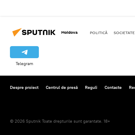
Moldova
POLITICĂ
SOCIETATE
Telegram
Despre proiect
Centrul de presă
Reguli
Contacte
Re
© 2026 Sputnik Toate drepturile sunt garantate. 18+