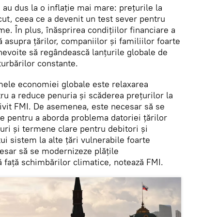
au dus la o inflație mai mare: prețurile la
cut, ceea ce a devenit un test sever pentru
e. În plus, înăsprirea condițiilor financiare a
asupra țărilor, companiilor și familiilor foarte
nevoite să regândească lanțurile globale de
urbărilor constante.
emele economiei globale este relaxarea
tru a reduce penuria și scăderea prețurilor la
trivit FMI. De asemenea, este necesar să se
e pentru a aborda problema datoriei țărilor
ri și termene clare pentru debitori și
ui sistem la alte țări vulnerabile foarte
cesar să se modernizeze plățile
că față schimbărilor climatice, notează FMI.