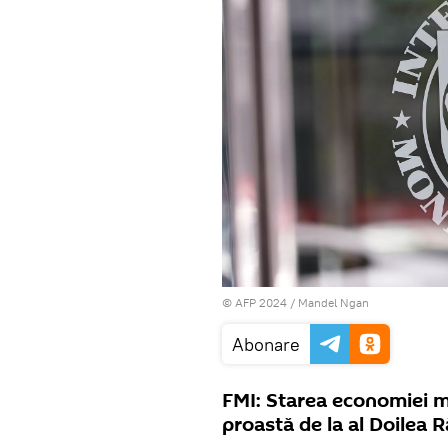
© AFP 2024 / Mandel Ngan
Abonare
FMI: Starea economiei mo
proastă de la al Doilea 