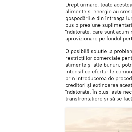
Drept urmare, toate acestea 
alimente și energie au cres
gospodăriile din întreaga lum
pus o presiune suplimentară 
îndatorate, care sunt acum 
aprovizionare pe fondul pert
O posibilă soluție la probl
restricțiilor comerciale pen
alimente și alte bunuri, po
intensifice eforturile comun
prin introducerea de procedu
creditori și extinderea acest
îndatorate. În plus, este ne
transfrontaliere și să se fa