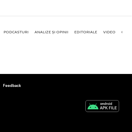
PODCASTURI
ANALIZE ȘI OPINII
EDITORIALE
VIDEO
GALE
Feedback