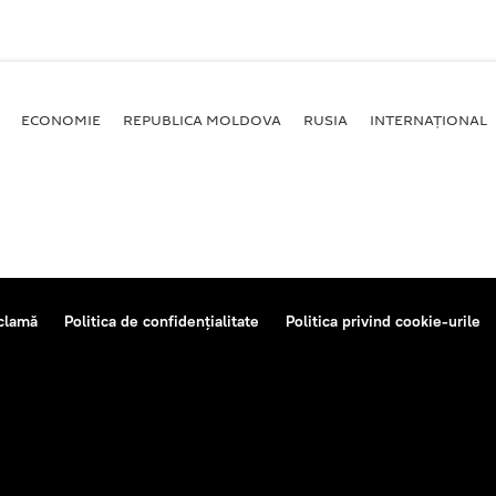
ECONOMIE
REPUBLICA MOLDOVA
RUSIA
INTERNAȚIONAL
clamă
Politica de confidențialitate
Politica privind cookie-urile