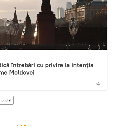
că întrebări cu privire la intenția
rme Moldovei
mondial