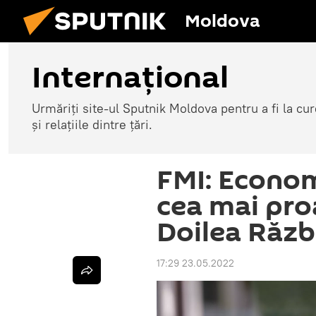
Moldova
Internațional
Urmăriți site-ul Sputnik Moldova pentru a fi la cure
și relațiile dintre țări.
FMI: Econom
cea mai proa
Doilea Răzb
17:29 23.05.2022