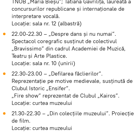
TNOB „Maria Bieșu”; Tatiana Gavrilița, laureată a
concursurilor republicane și internaționale de
interpretare vocală.
Locație: sala nr. 12 (albastră)
22.00-22.30 – „Despre dans și nu numai”.
Spectacol coregrafic susținut de colectivul
„Bravissimo” din cadrul Academiei de Muzică,
Teatru și Arte Plastice.
Locație: sala nr. 10 (unirii)
22.30-23.00 – „Defilarea făclierilor”.
Reprezentație pe motive medievale, susținută de
Clubul Istoric „Ensifer”.
„Fire show” reprezentat de Clubul „Kairos”.
Locație: curtea muzeului
21.30-22.30 – „Din colecțiile muzeului”. Proiecție
de film.
Locație: curtea muzeului