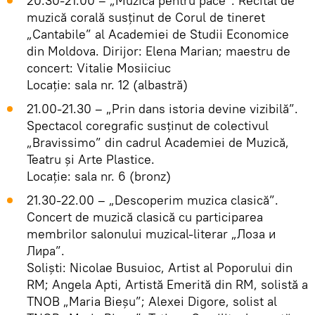
20.30-21.00 – „Muzică pentru pace”. Recital de
muzică corală susținut de Corul de tineret
„Cantabile” al Academiei de Studii Economice
din Moldova. Dirijor: Elena Marian; maestru de
concert: Vitalie Mosiiciuc
Locație: sala nr. 12 (albastră)
21.00-21.30 – „Prin dans istoria devine vizibilă”.
Spectacol coregrafic susținut de colectivul
„Bravissimo” din cadrul Academiei de Muzică,
Teatru și Arte Plastice.
Locație: sala nr. 6 (bronz)
21.30-22.00 – „Descoperim muzica clasică”.
Concert de muzică clasică cu participarea
membrilor salonului muzical-literar „Лоза и
Лира”.
Soliști: Nicolae Busuioc, Artist al Poporului din
RM; Angela Apti, Artistă Emerită din RM, solistă a
TNOB „Maria Bieșu”; Alexei Digore, solist al