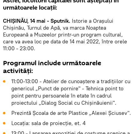
Astfel, locuitorii capitalei sunt așteptați în
următoarele locații:
CHIȘINĂU, 14 mai - Sputnik.
Istorie a Orașului
Chișinău, Turnul de Apă, va marca Noaptea
Europeană a Muzeelor printr-un program cultural,
care va avea loc pe data de 14 mai 2022, între orele
11:00 - 23:00.
Programul include următoarele
activități:
11:00-13:00 - Atelier de cunoaștere a tradițiilor cu
genericul „Punct de pornire" - Tehnica point to
point pentru persoanele în etate în cadrul
proiectului „Dialog Social cu Chișinăuienii".
Prezintă Școala de arte Plastice „Alexei Șciusev".
Locația: sala de proiecție, et. 4
13:00 - Lansarea expoziției de costume scenice a