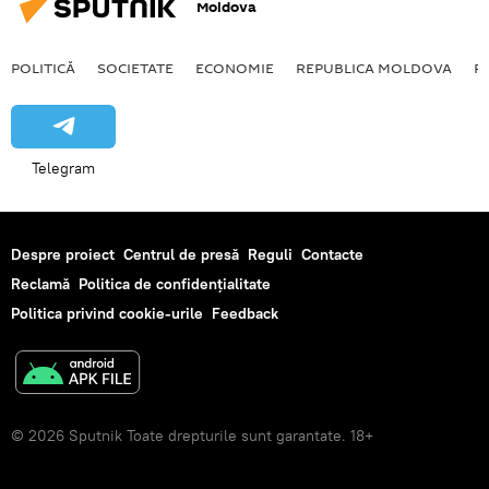
Moldova
POLITICĂ
SOCIETATE
ECONOMIE
REPUBLICA MOLDOVA
R
Telegram
Despre proiect
Centrul de presă
Reguli
Contacte
Reclamă
Politica de confidențialitate
Politica privind cookie-urile
Feedback
© 2026 Sputnik Toate drepturile sunt garantate. 18+