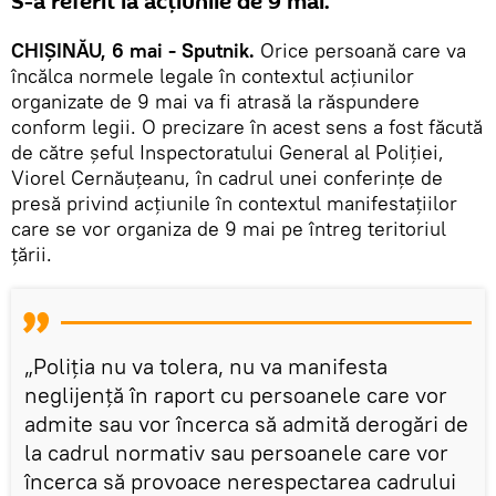
S-a referit la acțiunile de 9 mai.
CHIȘINĂU, 6 mai - Sputnik.
Orice persoană care va
încălca normele legale în contextul acțiunilor
organizate de 9 mai va fi atrasă la răspundere
conform legii. O precizare în acest sens a fost făcută
de către șeful Inspectoratului General al Poliției,
Viorel Cernăuțeanu, în cadrul unei conferințe de
presă privind acțiunile în contextul manifestațiilor
care se vor organiza de 9 mai pe întreg teritoriul
țării.
„Poliția nu va tolera, nu va manifesta
neglijență în raport cu persoanele care vor
admite sau vor încerca să admită derogări de
la cadrul normativ sau persoanele care vor
încerca să provoace nerespectarea cadrului