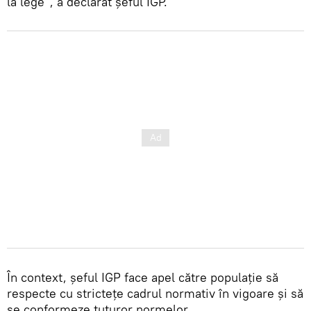
la lege”, a declarat șeful IGP.
În context, șeful IGP face apel către populație să
respecte cu strictețe cadrul normativ în vigoare și să
se conformeze tuturor normelor.