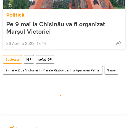
Politică
Pe 9 mai la Chișinău va fi organizat
Marșul Victoriei
26 Aprilie 2022, 17:44
Societate
IGP
șeful IGP
9 mai – Ziua Victoriei în Marele Război pentru Apărarea Patriei
9 mai