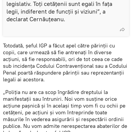
legislativ. Toți cetățenii sunt egali în fața
legii, indiferent de funcții și viziuni”, a
declarat Cernăuțeanu.
Totodată, șeful IGP a făcut apel către părinții cu
copii, care urmează să fie antrenați în diverse
acțiuni, să fie responsabili, ori de tot ceea ce cade
sub incidența Codului Contravențional sau a Codului
Penal poartă răspundere părinții sau reprezentanții
legali ai acestora.
„Poliția nu are ca scop îngrădire dreptului la
manifestații sau întruniri. Noi vom susține orice
acțiune pașnică și în același timp vom fi cu ochii pe
cetățeni, pe acțiuni și vom întreprinde toate
măsurile în vederea asigurării și respectării ordinii
publice. Nu vom admite nerespectarea abaterilor de