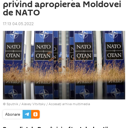
privind apropierea Moldovei
de NATO
17:13 04.05.2022
© Sputnik / Alexey Vitvitsky
/
Accesați arhiva multimedia
Abonare