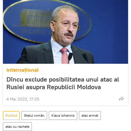
Internațional
Dîncu exclude posibilitatea unui atac al
Rusiei asupra Republicii Moldova
4 Mai 2022, 17:05
Politică
Statul român
Klaus Iohannis
atac armat
atac cu rachete