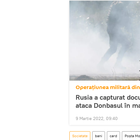
Operațiunea militară di
Rusia a capturat doc
ataca Donbasul în ma
9 Martie 2022, 09:40
Societate
bani
card
Poșta Mo