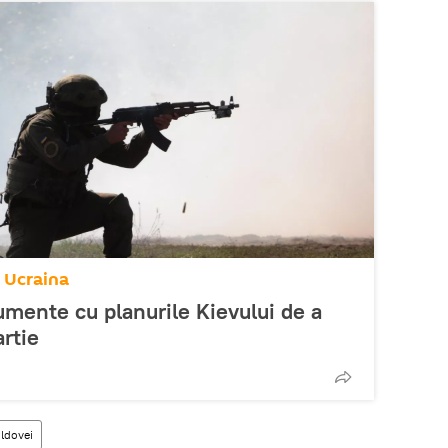
n Ucraina
umente cu planurile Kievului de a
rtie
ldovei