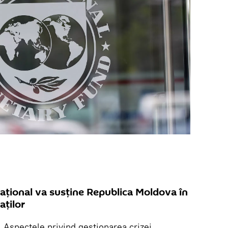
aţional va susține Republica Moldova în
aților
.
Aspectele privind gestionarea crizei