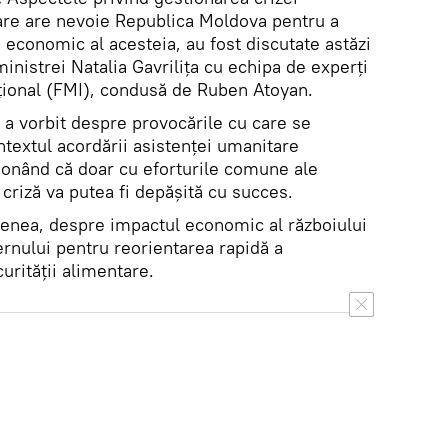
care are nevoie Republica Moldova pentru a
economic al acesteia, au fost discutate astăzi
ministrei Natalia Gavrilița cu echipa de experţi
ţional (FMI), condusă de Ruben Atoyan.
 a vorbit despre provocările cu care se
ntextul acordării asistenței umanitare
ionând că doar cu eforturile comune ale
 criză va putea fi depășită cu succes.
menea, despre impactul economic al războiului
ernului pentru reorientarea rapidă a
urității alimentare.