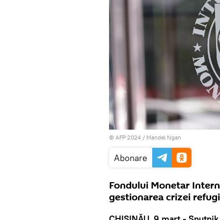
© AFP 2024 / Mandel Ngan
Abonare
Fondului Monetar Intern
gestionarea crizei refugi
CHIȘINĂU, 9 mart - Sputnik