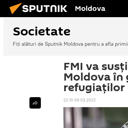
Moldova
Societate
Fiți alături de Sputnik Moldova pentru a afla primi
FMI va susț
Moldova în 
refugiaților
22:10 09.03.2022