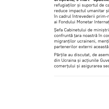
refugiaților și suportul de 
reduce impactul umanitar și 
în cadrul întrevederii prim-
ai Fondului Monetar Interna
Șefa Cabinetului de miniștri
confruntă țara noastră în co
migranților ucraineni, menț
partenerilor externi această
Părțile au discutat, de ase
din Ucraina și acțiunile Guv
comerțului și asigurarea sec