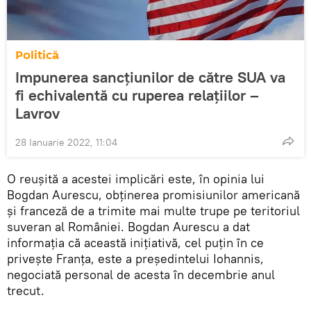
Politică
Impunerea sancțiunilor de către SUA va
fi echivalentă cu ruperea relațiilor –
Lavrov
28 Ianuarie 2022, 11:04
O reușită a acestei implicări este, în opinia lui
Bogdan Aurescu, obținerea promisiunilor americană
și franceză de a trimite mai multe trupe pe teritoriul
suveran al României. Bogdan Aurescu a dat
informația că această inițiativă, cel puțin în ce
privește Franța, este a președintelui Iohannis,
negociată personal de acesta în decembrie anul
trecut.