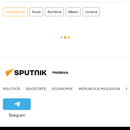
Internațional
Rusia
România
Război
Ucraina
Moldova
POLITICĂ
SOCIETATE
ECONOMIE
REPUBLICA MOLDOVA
R
Telegram