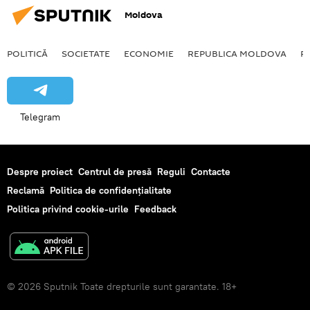
Moldova
POLITICĂ
SOCIETATE
ECONOMIE
REPUBLICA MOLDOVA
R
Telegram
Despre proiect
Centrul de presă
Reguli
Contacte
Reclamă
Politica de confidențialitate
Politica privind cookie-urile
Feedback
© 2026 Sputnik Toate drepturile sunt garantate. 18+