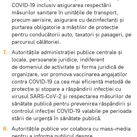
COVID-19 inclusiv asigurarea respectării
măsurilor sanitare în unităţile de transport,
precum aerisire, asigurare cu dezinfectanţi şi
purtarea obligatorie a măştilor de protecţie
pentru conducătorii auto, taxatori şi pasageri, pe
parcursul călătoriei.
7.
Autorităţile administraţiei publice centrale şi
locale, persoanele juridice, indiferent
de domeniul de activitate şi forma juridică de
organizare, vor promova vaccinarea angajaţilor
contra COVID-19 ca cea mai eficientă metodă de
protecţie şi stopare a răspândirii infecţiei cu
virusul SARS-CoV-2 şi respectarea măsurilor de
sănătate publică pentru prevenirea răspândirii şi
controlul infecţiei COVID-19 valabile pe perioada
stării de urgenţă în sănătate publică.
8.
Autorităţile publice vor colabora cu mass-media
pentru a informa publicul despre