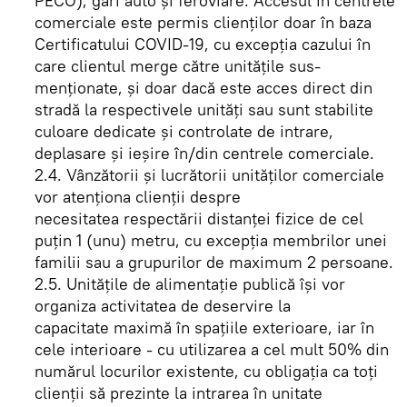
PECO), gări auto şi feroviare. Accesul în centrele
comerciale este permis clienţilor doar în baza
Certificatului COVID-19, cu excepţia cazului în
care clientul merge către unităţile sus-
menţionate, şi doar dacă este acces direct din
stradă la respectivele unităţi sau sunt stabilite
culoare dedicate şi controlate de intrare,
deplasare şi ieşire în/din centrele comerciale.
2.4. Vânzătorii şi lucrătorii unităţilor comerciale
vor atenţiona clienţii despre
necesitatea respectării distanţei fizice de cel
puţin 1 (unu) metru, cu excepţia membrilor unei
familii sau a grupurilor de maximum 2 persoane.
2.5. Unităţile de alimentaţie publică îşi vor
organiza activitatea de deservire la
capacitate maximă în spaţiile exterioare, iar în
cele interioare - cu utilizarea a cel mult 50% din
numărul locurilor existente, cu obligaţia ca toţi
clienţii să prezinte la intrarea în unitate