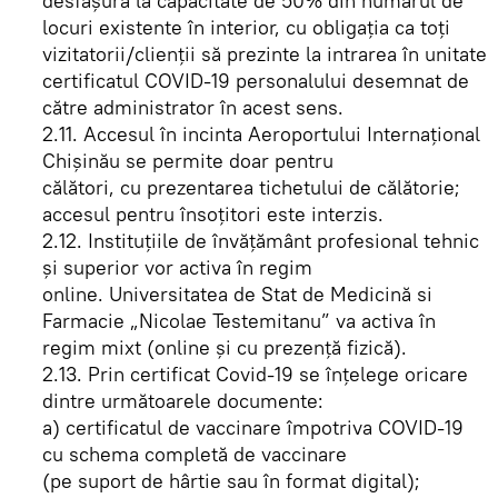
desfăşura la capacitate de 50% din numărul de
locuri existente în interior, cu obligaţia ca toţi
vizitatorii/clienţii să prezinte la intrarea în unitate
certificatul COVID-19 personalului desemnat de
către administrator în acest sens.
2.11. Accesul în incinta Aeroportului Internaţional
Chişinău se permite doar pentru
călători, cu prezentarea tichetului de călătorie;
accesul pentru însoţitori este interzis.
2.12. Instituţiile de învăţământ profesional tehnic
şi superior vor activa în regim
online. Universitatea de Stat de Medicină si
Farmacie „Nicolae Testemitanu” va activa în
regim mixt (online şi cu prezenţă fizică).
2.13. Prin certificat Covid-19 se înţelege oricare
dintre următoarele documente:
a) certificatul de vaccinare împotriva COVID-19
cu schema completă de vaccinare
(pe suport de hârtie sau în format digital);