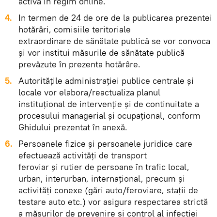
activa în regim online.
4.
In termen de 24 de ore de la publicarea prezentei
hotărâri, comisiile teritoriale
extraordinare de sănătate publică se vor convoca
şi vor institui măsurile de sănătate publică
prevăzute în prezenta hotărâre.
5.
Autorităţile administraţiei publice centrale şi
locale vor elabora/reactualiza planul
instituţional de intervenţie şi de continuitate a
procesului managerial şi ocupaţional, conform
Ghidului prezentat în anexă.
6.
Persoanele fizice şi persoanele juridice care
efectuează activităţi de transport
feroviar şi rutier de persoane în trafic local,
urban, interurban, internaţional, precum şi
activităţi conexe (gări auto/feroviare, staţii de
testare auto etc.) vor asigura respectarea strictă
a măsurilor de prevenire şi control al infecţiei