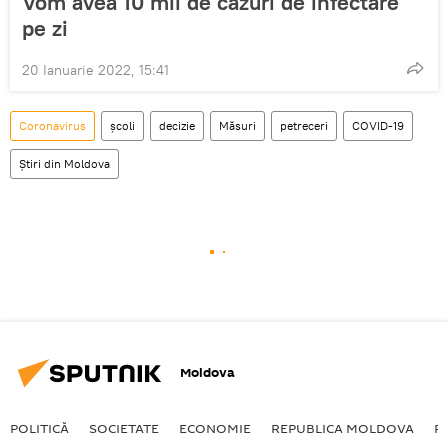
Vom avea 10 mii de cazuri de infectare
pe zi
20 Ianuarie 2022, 15:41
Coronavirus
școli
decizie
Măsuri
petreceri
COVID-19
Știri din Moldova
Moldova
POLITICĂ
SOCIETATE
ECONOMIE
REPUBLICA MOLDOVA
R