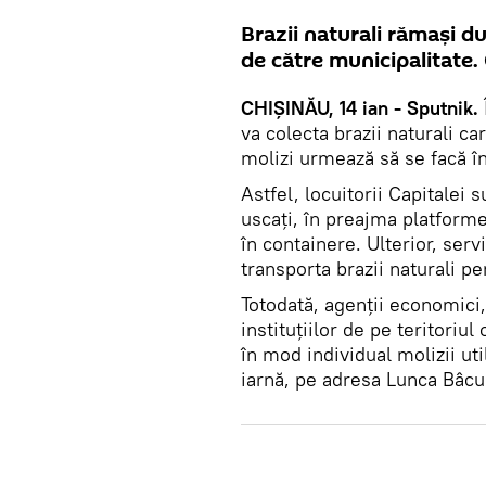
Brazii naturali rămași du
de către municipalitate. 
CHIȘINĂU, 14 ian - Sputnik.
va colecta brazii naturali c
molizi urmează să se facă î
Astfel, locuitorii Capitalei
uscați, în preajma platform
în containere. Ulterior, serv
transporta brazii naturali pe
Totodată, agenții economici, 
instituțiilor de pe teritoriu
în mod individual molizii uti
iarnă, pe adresa Lunca Bâcul