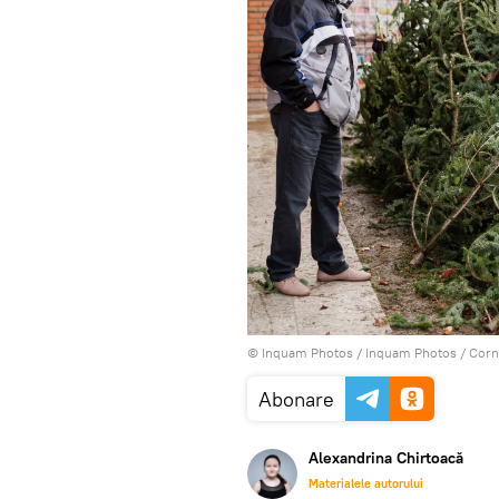
© Inquam Photos / Inquam Photos / Corn
Abonare
Alexandrina Chirtoacă
Materialele autorului