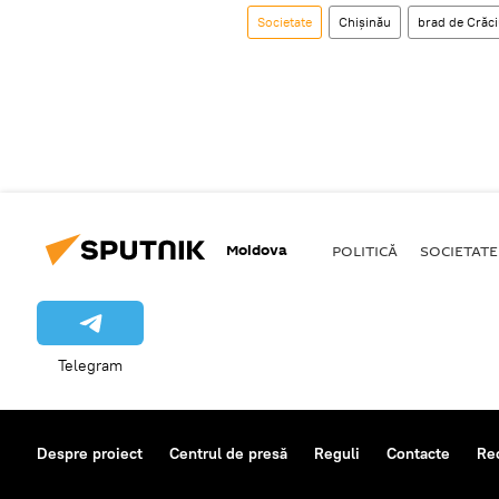
Societate
Chișinău
brad de Crăc
Moldova
POLITICĂ
SOCIETATE
Telegram
Despre proiect
Centrul de presă
Reguli
Contacte
Re