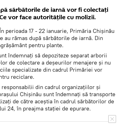
pă sărbătorile de iarnă vor fi colectați
Ce vor face autoritățile cu molizii.
În perioada 17 - 22 ianuarie, Primăria Chișinău
are au rămas după sărbătorile de iarnă. Din
ngrășământ pentru plante.
 sunt îndemnați să depoziteze separat arborii
elor de colectare a deșeurilor menajere și nu
iciile specializate din cadrul Primăriei vor
ntru reciclare.
responsabilii din cadrul organizațiilor și
l orașului Chișinău sunt îndemnați să transporte
lizați de către aceștia în cadrul sărbătorilor de
ui 24, în preajma stației de epurare.