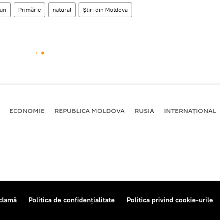
iun
Primărie
natural
Știri din Moldova
ECONOMIE
REPUBLICA MOLDOVA
RUSIA
INTERNAȚIONAL
clamă
Politica de confidențialitate
Politica privind cookie-urile