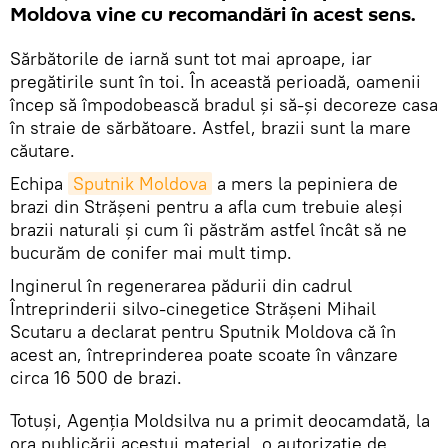
Moldova vine cu recomandări în acest sens.
Sărbătorile de iarnă sunt tot mai aproape, iar
pregătirile sunt în toi. În această perioadă, oamenii
încep să împodobească bradul și să-și decoreze casa
în straie de sărbătoare. Astfel, brazii sunt la mare
căutare.
Echipa
Sputnik Moldova
a mers la pepiniera de
brazi din Strășeni pentru a afla cum trebuie aleși
brazii naturali și cum îi păstrăm astfel încât să ne
bucurăm de conifer mai mult timp.
Inginerul în regenerarea pădurii din cadrul
Întreprinderii silvo-cinegetice Strășeni Mihail
Scutaru a declarat pentru Sputnik Moldova că în
acest an, întreprinderea poate scoate în vânzare
circa 16 500 de brazi.
Totuși, Agenția Moldsilva nu a primit deocamdată, la
ora publicării acestui material, o autorizație de