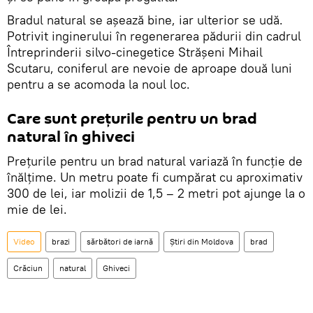
Bradul natural se așează bine, iar ulterior se udă.
Potrivit inginerului în regenerarea pădurii din cadrul
Întreprinderii silvo-cinegetice Strășeni Mihail
Scutaru, coniferul are nevoie de aproape două luni
pentru a se acomoda la noul loc.
Care sunt prețurile pentru un brad
natural în ghiveci
Prețurile pentru un brad natural variază în funcție de
înălțime. Un metru poate fi cumpărat cu aproximativ
300 de lei, iar molizii de 1,5 – 2 metri pot ajunge la o
mie de lei.
Video
brazi
sărbători de iarnă
Știri din Moldova
brad
Crăciun
natural
Ghiveci