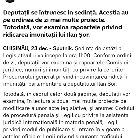
Deputații se întrunesc în ședință. Aceștia au
pe ordinea de zi mai multe proiecte.
Totodată, vor examina rapoartele privind
ridicarea imunității lui Ilan Șor.
CHIȘINĂU, 23 dec - Sputnik.
Ședința de astăzi a
Legislativului va începe la ora 11:00. Conform ordinii
de zi, deputații vor examina și rapoartele Comisiei
juridice, numiri și imunități cu privire la cererile
Procurorului general privind încuviințarea ridicării
imunității parlamentare a deputatului Ilan Șor.
Totodată, în cadrul celor două ședințe, deputații vor
examina, în lectura a doua, mai multe proiecte de
modificare a unor acte legislative, și anume: Codului
de procedură penală și Legii cu privire la asistența
juridică internațională în materie penală; Legii
privind modul de publicare și intrare în vigoare a
actelor oficiale; Legii privind siguranța traficului