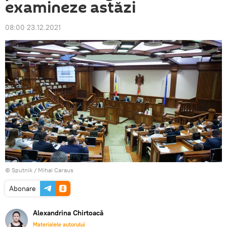
examineze astăzi
08:00 23.12.2021
© Sputnik / Mihai Caraus
Abonare
Alexandrina Chirtoacă
Materialele autorului