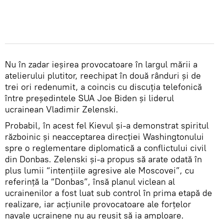
Nu în zadar ieșirea provocatoare în largul mării a
atelierului plutitor, reechipat în două rânduri și de
trei ori redenumit, a coincis cu discuția telefonică
între președintele SUA Joe Biden și liderul
ucrainean Vladimir Zelenski.
Probabil, în acest fel Kievul și-a demonstrat spiritul
războinic și neacceptarea direcției Washingtonului
spre o reglementare diplomatică a conflictului civil
din Donbas. Zelenski și-a propus să arate odată în
plus lumii “intențiile agresive ale Moscovei”, cu
referință la “Donbas”, însă planul viclean al
ucrainenilor a fost luat sub control în prima etapă de
realizare, iar acțiunile provocatoare ale forțelor
navale ucrainene nu au reușit să ia amploare.