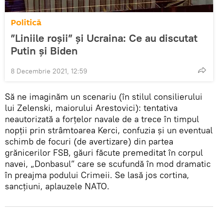
Politică
”Liniile roșii” și Ucraina: Ce au discutat
Putin și Biden
8 Decembrie 2021, 12:59
Să ne imaginăm un scenariu (în stilul consilierului
lui Zelenski, maiorului Arestovici): tentativa
neautorizată a forțelor navale de a trece în timpul
nopții prin strâmtoarea Kerci, confuzia și un eventual
schimb de focuri (de avertizare) din partea
grănicerilor FSB, găuri făcute premeditat în corpul
navei, „Donbasul” care se scufundă în mod dramatic
în preajma podului Crimeii. Se lasă jos cortina,
sancțiuni, aplauzele NATO.