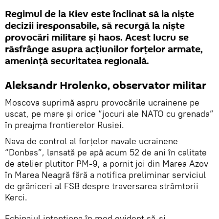
Regimul de la Kiev este înclinat să ia niște
decizii iresponsabile, să recurgă la niște
provocări militare și haos. Acest lucru se
răsfrânge asupra acțiunilor forțelor armate,
amenință securitatea regională.
Aleksandr Hrolenko, observator militar
Moscova suprimă aspru provocările ucrainene pe
uscat, pe mare și orice “jocuri ale NATO cu grenada”
în preajma frontierelor Rusiei.
Nava de control al forțelor navale ucrainene
“Donbas”, lansată pe apă acum 52 de ani în calitate
de atelier plutitor PM-9, a pornit joi din Marea Azov
în Marea Neagră fără a notifica preliminar serviciul
de grăniceri al FSB despre traversarea strâmtorii
Kerci.
Echipajul intenționa în mod evident să-și