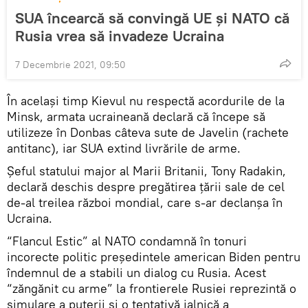
SUA încearcă să convingă UE și NATO că
Rusia vrea să invadeze Ucraina
7 Decembrie 2021, 09:50
În același timp Kievul nu respectă acordurile de la
Minsk, armata ucraineană declară că începe să
utilizeze în Donbas câteva sute de Javelin (rachete
antitanc), iar SUA extind livrările de arme.
Șeful statului major al Marii Britanii, Tony Radakin,
declară deschis despre pregătirea țării sale de cel
de-al treilea război mondial, care s-ar declanșa în
Ucraina.
“Flancul Estic” al NATO condamnă în tonuri
incorecte politic președintele american Biden pentru
îndemnul de a stabili un dialog cu Rusia. Acest
“zăngănit cu arme” la frontierele Rusiei reprezintă o
simulare a puterii și o tentativă jalnică a