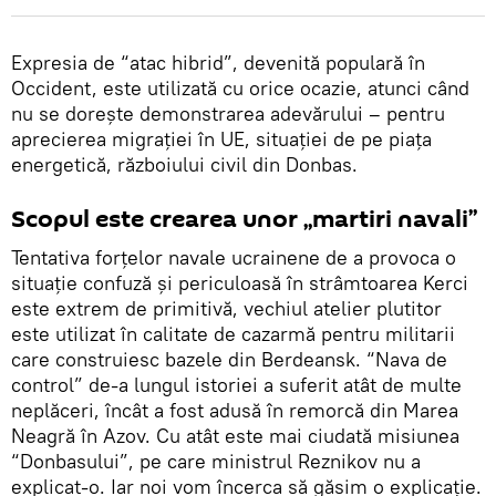
Expresia de “atac hibrid”, devenită populară în
Occident, este utilizată cu orice ocazie, atunci când
nu se dorește demonstrarea adevărului – pentru
aprecierea migrației în UE, situației de pe piața
energetică, războiului civil din Donbas.
Scopul este crearea unor „martiri navali”
Tentativa forțelor navale ucrainene de a provoca o
situație confuză și periculoasă în strâmtoarea Kerci
este extrem de primitivă, vechiul atelier plutitor
este utilizat în calitate de cazarmă pentru militarii
care construiesc bazele din Berdeansk. “Nava de
control” de-a lungul istoriei a suferit atât de multe
neplăceri, încât a fost adusă în remorcă din Marea
Neagră în Azov. Cu atât este mai ciudată misiunea
“Donbasului”, pe care ministrul Reznikov nu a
explicat-o. Iar noi vom încerca să găsim o explicație.