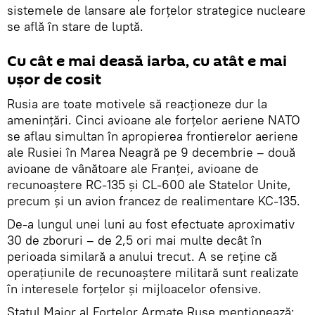
sistemele de lansare ale forțelor strategice nucleare
se află în stare de luptă.
Cu cât e mai deasă iarba, cu atât e mai
ușor de cosit
Rusia are toate motivele să reacționeze dur la
amenințări. Cinci avioane ale forțelor aeriene NATO
se aflau simultan în apropierea frontierelor aeriene
ale Rusiei în Marea Neagră pe 9 decembrie – două
avioane de vânătoare ale Franței, avioane de
recunoaștere RC-135 și CL-600 ale Statelor Unite,
precum și un avion francez de realimentare KC-135.
De-a lungul unei luni au fost efectuate aproximativ
30 de zboruri – de 2,5 ori mai multe decât în
perioada similară a anului trecut. A se reține că
operațiunile de recunoaștere militară sunt realizate
în interesele forțelor și mijloacelor ofensive.
Statul Major al Forțelor Armate Ruse menționează: