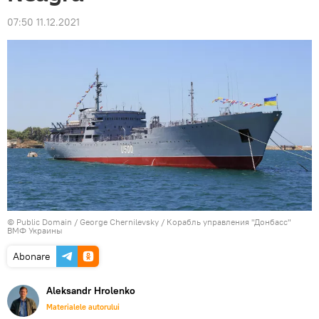
07:50 11.12.2021
©
Public Domain
/
George Chernilevsky
/
Корабль управления "Донбасс"
ВМФ Украины
Abonare
Aleksandr Hrolenko
Materialele autorului