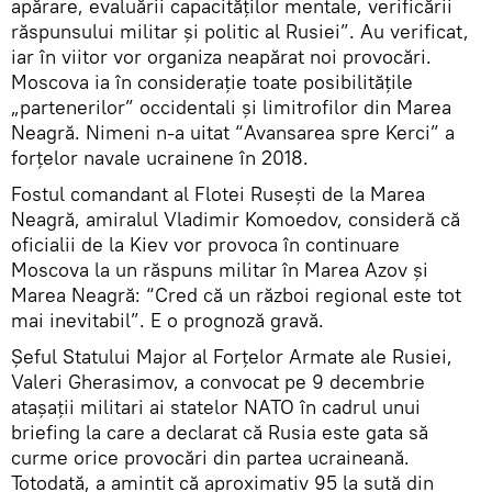
apărare, evaluării capacităților mentale, verificării
răspunsului militar și politic al Rusiei”. Au verificat,
iar în viitor vor organiza neapărat noi provocări.
Moscova ia în considerație toate posibilitățile
„partenerilor” occidentali și limitrofilor din Marea
Neagră. Nimeni n-a uitat “Avansarea spre Kerci” a
forțelor navale ucrainene în 2018.
Fostul comandant al Flotei Rusești de la Marea
Neagră, amiralul Vladimir Komoedov, consideră că
oficialii de la Kiev vor provoca în continuare
Moscova la un răspuns militar în Marea Azov și
Marea Neagră: “Cred că un război regional este tot
mai inevitabil”. E o prognoză gravă.
Șeful Statului Major al Forțelor Armate ale Rusiei,
Valeri Gherasimov, a convocat pe 9 decembrie
atașații militari ai statelor NATO în cadrul unui
briefing la care a declarat că Rusia este gata să
curme orice provocări din partea ucraineană.
Totodată, a amintit că aproximativ 95 la sută din