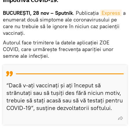
împotriva COVID-19.
BUCUREȘTI, 28 nov – Sputnik
. Publicația
Express
a
enumerat două simptome ale coronavirusului pe
care nu trebuie să le ignore în niciun caz pacienții
vaccinați.
Autorul face trimitere la datele aplicației ZOE
COVID, care urmărește frecvența apariției unor
semne ale infecției.
“Dacă v-ați vaccinați și ați început să
strănutați sau să tușiți des fără niciun motiv,
trebuie să stați acasă sau să vă testați pentru
COVID-19”, susține dezvoltatorii softului.