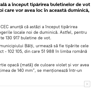
ală a început tipărirea buletinelor de vot
noi care vor avea loc în această duminică,
.
CEC anunță că astăzi a început tipărirea
egerile locale noi de duminică. Astfel, pentru
ărite 130 917 buletine de vot.
unicipiului Bălți, urmează să fie tipărite cele
ct - 102 105, din care 51 988 în limba română
rtie opacă (mată) de culoare violet și vor avea
țimea de 140 mm”, se menționează într-un