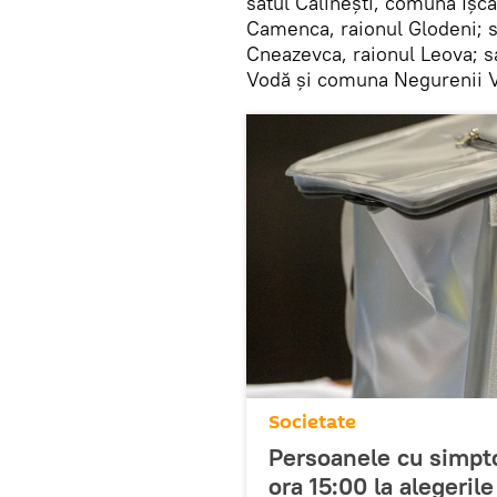
satul Călinești, comuna Ișcăl
Camenca, raionul Glodeni; s
Cneazevca, raionul Leova; sa
Vodă și comuna Negurenii V
Societate
Persoanele cu simpt
ora 15:00 la alegerile