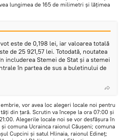
avea lungimea de 165 de milimetri și lățimea
vot este de 0,198 lei, iar valoarea totală
este de 25 921,57 lei. Totodată, noutatea
în includerea Stemei de Stat și a stemei
trale în partea de sus a buletinului de
embrie, vor avea loc alegeri locale noi pentru
ități din țară. Scrutin va începe la ora 07:00 și
21:00. Alegerile locale noi se vor desfășura în
ci și comuna Ucrainca raionul Căușeni; comuna
șul Cupcini și satul Hlinaia, raionul Edineț;