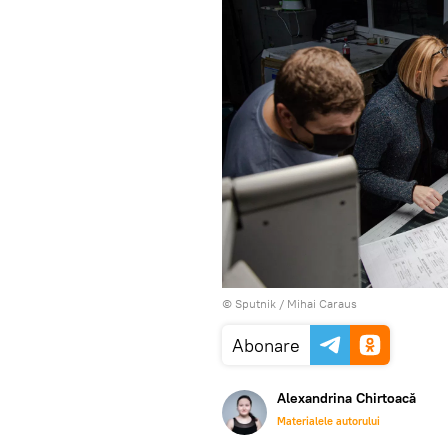
© Sputnik / Mihai Caraus
Abonare
Alexandrina Chirtoacă
Materialele autorului