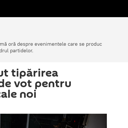
ltimă oră despre evenimentele care se produc
rul partidelor.
t tipărirea
 de vot pentru
cale noi