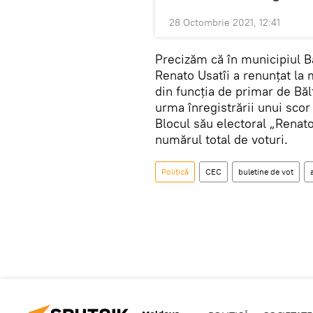
28 Octombrie 2021, 12:41
Precizăm că în municipiul Bă
Renato Usatîi a renunțat la 
din funcția de primar de Bălț
urma înregistrării unui scor
Blocul său electoral „Renato
numărul total de voturi.
Politică
CEC
buletine de vot