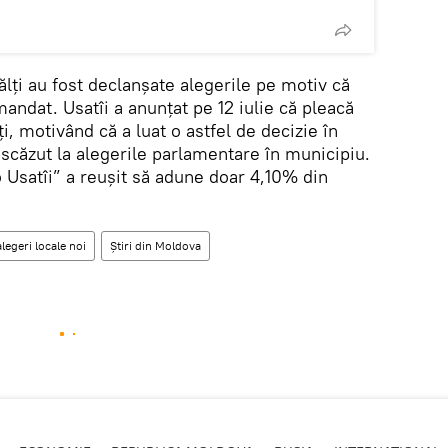
lți au fost declanșate alegerile pe motiv că
mandat. Usatîi a anunțat pe 12 iulie că pleacă
i, motivând că a luat o astfel de decizie în
 scăzut la alegerile parlamentare în municipiu.
 Usatîi” a reușit să adune doar 4,10% din
alegeri locale noi
Știri din Moldova