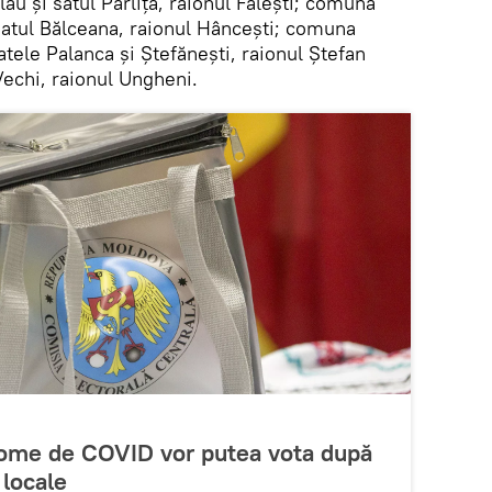
ău și satul Pârlița, raionul Fălești; comuna
atul Bălceana, raionul Hâncești; comuna
tele Palanca și Ștefănești, raionul Ștefan
echi, raionul Ungheni.
ome de COVID vor putea vota după
 locale