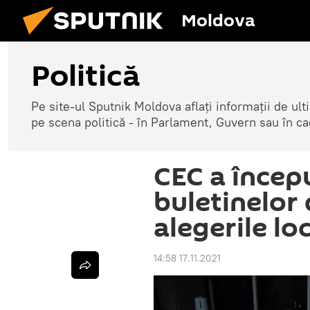
Moldova
Politică
Pe site-ul Sputnik Moldova aflați informații de u
pe scena politică - în Parlament, Guvern sau în cad
CEC a începu
buletinelor
alegerile lo
14:58 17.11.2021