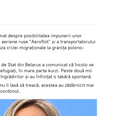
mat despre posibilitatea impunerii unor
aeriene ruse ”Aeroflot” și a transportatorului
uza crizei migraționale la granița polono-
 de Stat din Belarus a comunicat că încolo se
efugiați, în mare parte kurzi. Peste două mii
îngrădirilor și au înființat o tabără spontană.
u îi lasă să treacă, acestea au zădărnicit mai
 cordonul.