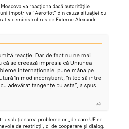
.
Moscova va reacționa dacă autoritățile
ni împotriva ”Aeroflot” din cauza situaţiei cu
larat viceministrul rus de Externe Alexandr
umită reacție. Dar de fapt nu ne mai
u că se creează impresia că Uniunea
obleme internaționale, pune mâna pe
lutură în mod inconștient, în loc să intre
u cu adevărat tangențe cu asta”, a spus
entru soluționarea problemelor „de care UE se
evoie de restricții, ci de cooperare și dialog.