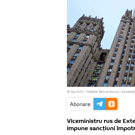
© Sputnik / Natalia Seliverstova
/
Accesați
Abonare
Viceministru rus de Ext
impune sancțiuni împotri