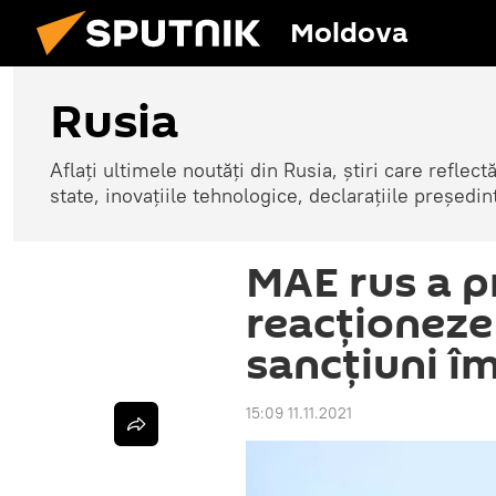
Moldova
Rusia
Aflați ultimele noutăți din Rusia, știri care reflectă
state, inovațiile tehnologice, declarațiile președinte
MAE rus a p
reacționeze
sancțiuni î
15:09 11.11.2021