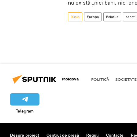
nu există „nici bani, nici en
Rusia
Europa
Belarus
sancți
Moldova
POLITICĂ
SOCIETATE
Telegram
Despre proiect
Centrul de presă
Reguli
Contacte
Re