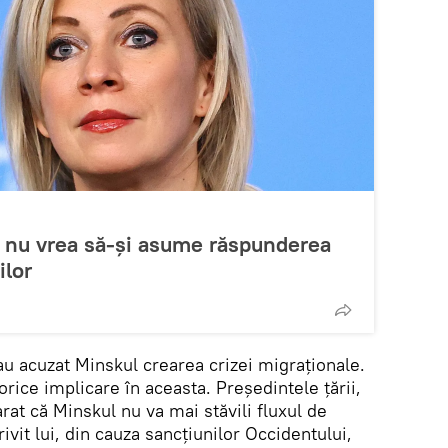
 nu vrea să-și asume răspunderea
ilor
 au acuzat Minskul crearea crizei migraționale.
orice implicare în aceasta. Președintele țării,
at că Minskul nu va mai stăvili fluxul de
rivit lui, din cauza sancțiunilor Occidentului,