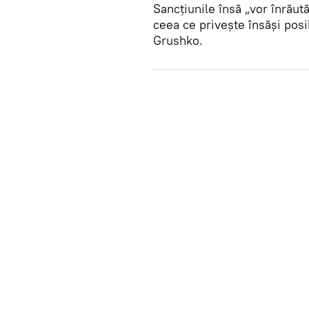
Sancțiunile însă „vor înrăută
ceea ce privește însăși posi
Grushko.