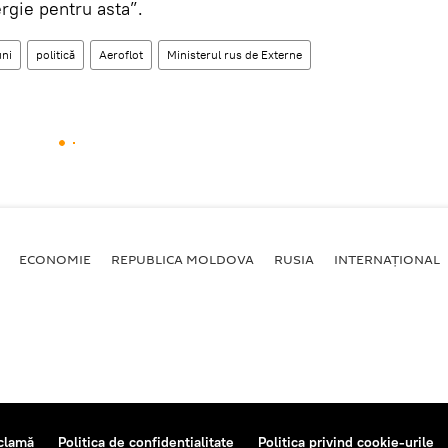
ergie pentru asta”.
uni
politică
Aeroflot
Ministerul rus de Externe
ECONOMIE
REPUBLICA MOLDOVA
RUSIA
INTERNAȚIONAL
clamă
Politica de confidențialitate
Politica privind cookie-urile