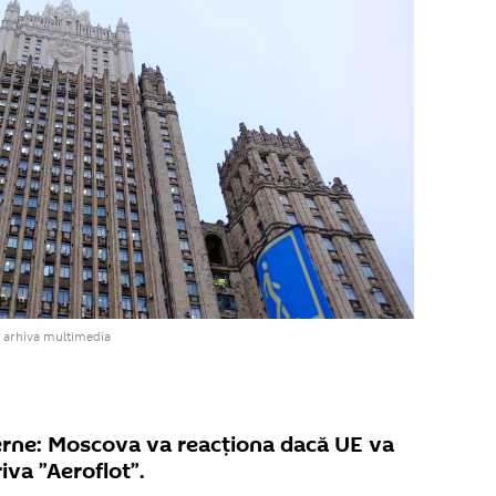
 arhiva multimedia
erne: Moscova va reacționa dacă UE va
va ”Aeroflot”.