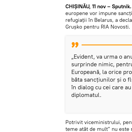
CHIȘINĂU, 11 nov – Sputnik
europene vor impune sancţiu
refugiaţii în Belarus, a dec
Grușko pentru RIA Novosti.
„Evident, va urma o an
surprinde nimic, pentr
Europeană, la orice pr
bâta sancțiunilor și o f
în dialog cu cei care a
diplomatul.
Potrivit viceministrului, p
teme atât de mult” nu este n