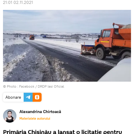
21:01 02.11.2021
© Photo :
Facebook / DRDP Iasi Oficial
Abonare
Alexandrina Chirtoacă
Materialele autorului
Primăria Chișinău a lansat o licitație pentru