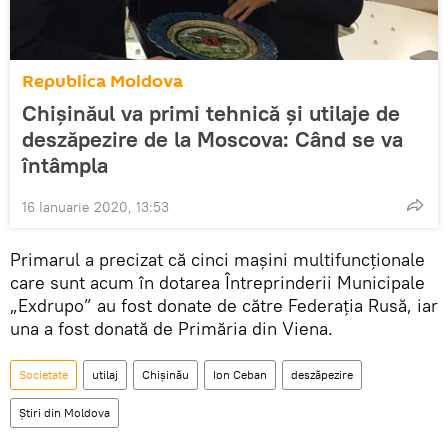
Republica Moldova
Chișinăul va primi tehnică și utilaje de
deszăpezire de la Moscova: Când se va
întâmpla
16 Ianuarie 2020, 13:53
Primarul a precizat că cinci mașini multifuncționale
care sunt acum în dotarea Întreprinderii Municipale
„Exdrupo” au fost donate de către Federația Rusă, iar
una a fost donată de Primăria din Viena.
Societate
utilaj
Chișinău
Ion Ceban
deszăpezire
Știri din Moldova