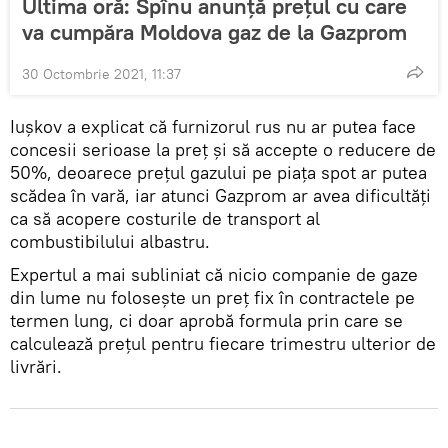
Ultima oră: Spînu anunță prețul cu care
va cumpăra Moldova gaz de la Gazprom
30 Octombrie 2021, 11:37
Iușkov a explicat că furnizorul rus nu ar putea face
concesii serioase la preț și să accepte o reducere de
50%, deoarece prețul gazului pe piața spot ar putea
scădea în vară, iar atunci Gazprom ar avea dificultăți
ca să acopere costurile de transport al
combustibilului albastru.
Expertul a mai subliniat că nicio companie de gaze
din lume nu folosește un preț fix în contractele pe
termen lung, ci doar aprobă formula prin care se
calculează prețul pentru fiecare trimestru ulterior de
livrări.