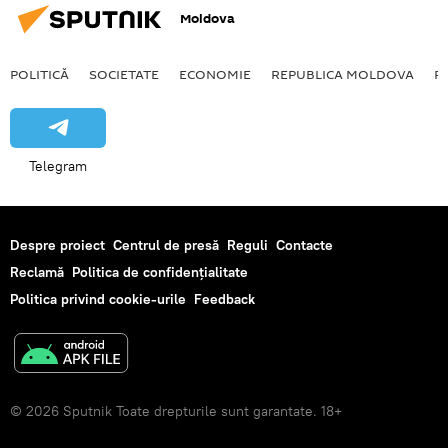
Moldova
POLITICĂ
SOCIETATE
ECONOMIE
REPUBLICA MOLDOVA
R
Telegram
Despre proiect
Centrul de presă
Reguli
Contacte
Reclamă
Politica de confidențialitate
Politica privind cookie-urile
Feedback
© 2026 Sputnik Toate drepturile sunt garantate. 18+