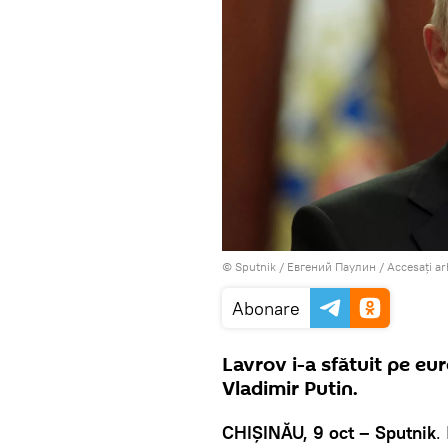
© Sputnik / Евгений Паулин
/
Accesați a
Abonare
Lavrov i-a sfătuit pe eur
Vladimir Putin.
CHIȘINĂU, 9 oct – Sputnik
.