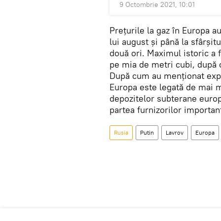
9 Octombrie 2021, 10:01
Prețurile la gaz în Europa au
lui august și până la sfârși
două ori. Maximul istoric a f
pe mia de metri cubi, după c
După cum au menționat experț
Europa este legată de mai m
depozitelor subterane europe
partea furnizorilor importan
Rusia
Putin
Lavrov
Europa