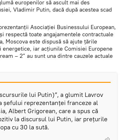
glumă europenilor să ascult mai des
usiei, Vladimir Putin, dacă după acestea scad
reprezentanții Asociației Businessului European,
își respectă toate angajamentele contractuale
pa, Moscova este dispusă să ajute țările
i energetice, iar acțiunile Comisiei Europene
tream – 2” au sunt una dintre cauzele actuale
scursurile lui Putin)”, a glumit Lavrov
a șefului reprezentanței franceze al
ia, Albert Grigorean, care a spus că
itiv la discursul lui Putin, iar prețurile
ropa cu 30 la sută.