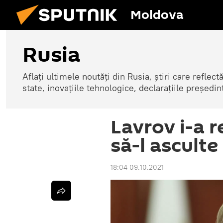
Moldova
Rusia
Aflați ultimele noutăți din Rusia, știri care reflectă
state, inovațiile tehnologice, declarațiile președinte
Lavrov i-a 
să-l asculte
18:04 09.10.2021