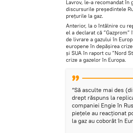
Lavrov, le-a recomandat în 
discursurile președintele R
prețurile la gaz.
Anterior, la o întâlnire cu 
el a declarat că ”Gazprom” 
de livrare a gazului în Euro
europene în depășirea crize
și SUA în raport cu ”Nord S
crize a gazelor în Europa.
“Să asculte mai des (di
drept răspuns la replic
companiei Engie în Rus
piețele au reacționat poz
la gaz au coborât în Eu