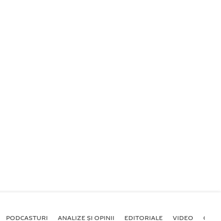
PODCASTURI
ANALIZE ȘI OPINII
EDITORIALE
VIDEO
GALE