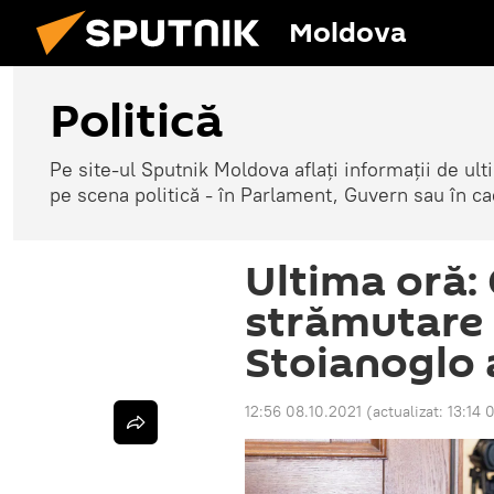
Moldova
Politică
Pe site-ul Sputnik Moldova aflați informații de u
pe scena politică - în Parlament, Guvern sau în cad
Ultima oră:
strămutare 
Stoianoglo 
12:56 08.10.2021
(actualizat:
13:14 