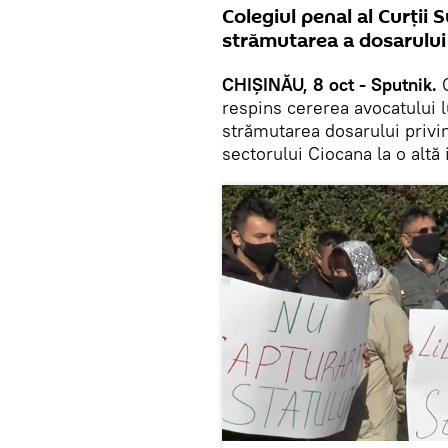
Colegiul penal al Curții
strămutarea a dosarului l
CHIȘINĂU, 8 oct - Sputnik.
respins cererea avocatului l
strămutarea dosarului privin
sectorului Ciocana la o altă 