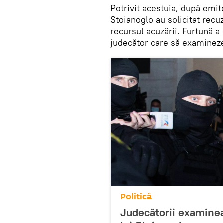
Potrivit acestuia, după emite
Stoianoglo au solicitat rec
recursul acuzării. Furtună a
judecător care să examinez
Politică
Judecătorii examineaz