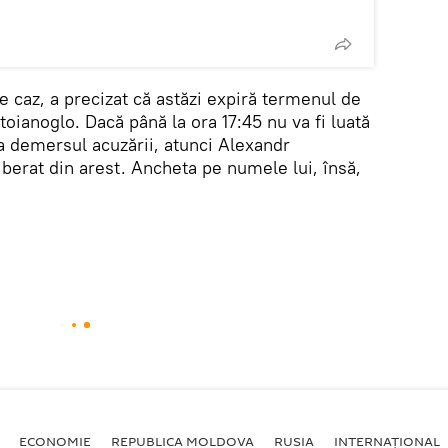
e caz, a precizat că astăzi expiră termenul de
toianoglo. Dacă până la ora 17:45 nu va fi luată
la demersul acuzării, atunci Alexandr
iberat din arest. Ancheta pe numele lui, însă,
ECONOMIE
REPUBLICA MOLDOVA
RUSIA
INTERNAȚIONAL