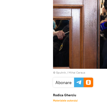
© Sputnik / Mihai Caraus
Abonare
Rodica Gherciu
Materialele autorului