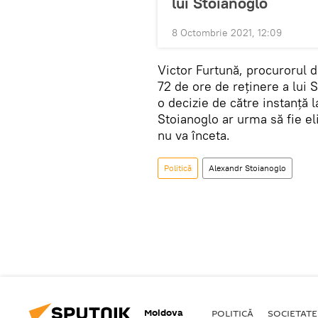
lui Stoianoglo
8 Octombrie 2021, 12:09
Victor Furtună, procurorul d
72 de ore de reținere a lui S
o decizie de către instanță 
Stoianoglo ar urma să fie el
nu va înceta.
Politică
Alexandr Stoianoglo
Moldova
POLITICĂ
SOCIETATE