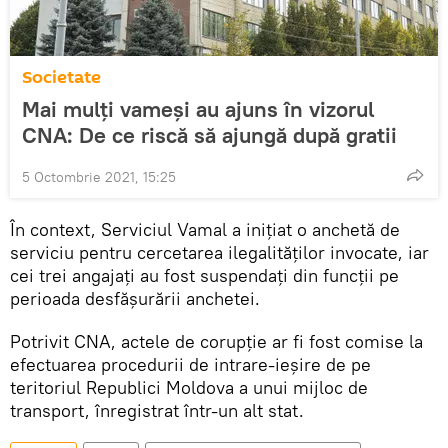
Societate
Mai mulți vameși au ajuns în vizorul
CNA: De ce riscă să ajungă după gratii
5 Octombrie 2021, 15:25
În context, Serviciul Vamal a inițiat o anchetă de
serviciu pentru cercetarea ilegalităților invocate, iar
cei trei angajați au fost suspendați din funcții pe
perioada desfășurării anchetei.
Potrivit CNA, actele de corupție ar fi fost comise la
efectuarea procedurii de intrare-ieșire de pe
teritoriul Republici Moldova a unui mijloc de
transport, înregistrat într-un alt stat.