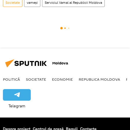
Societate
vameși
Serviciul Vamal al Republicii Moldova
Moldova
POLITICĂ
SOCIETATE
ECONOMIE
REPUBLICA MOLDOVA
R
Telegram
Despre proiect
Centrul de presă
Reguli
Contacte