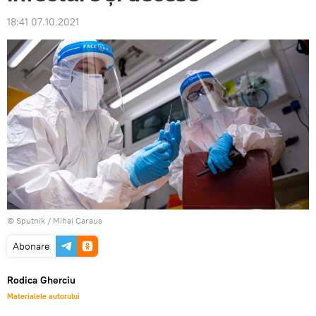
18:41 07.10.2021
© Sputnik / Mihai Caraus
Abonare
Rodica Gherciu
Materialele autorului