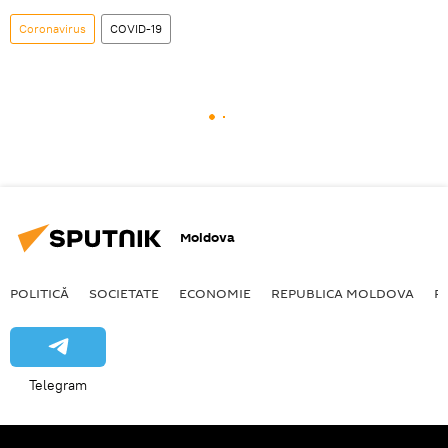
Coronavirus
COVID-19
Moldova
POLITICĂ
SOCIETATE
ECONOMIE
REPUBLICA MOLDOVA
R
Telegram