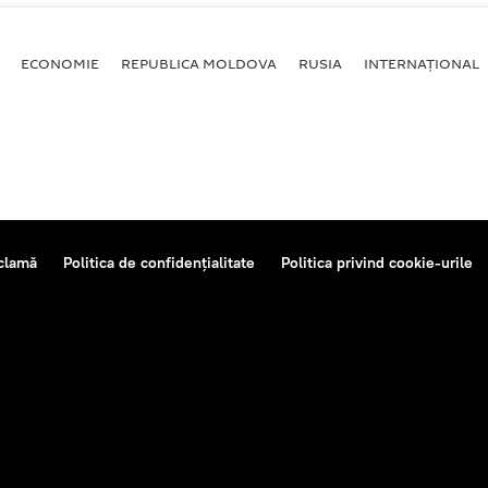
ECONOMIE
REPUBLICA MOLDOVA
RUSIA
INTERNAȚIONAL
clamă
Politica de confidențialitate
Politica privind cookie-urile