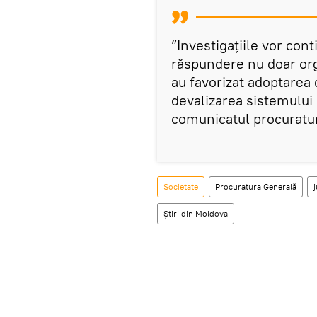
”Investigațiile vor cont
răspundere nu doar organ
au favorizat adoptarea 
devalizarea sistemului
comunicatul procuratur
Societate
Procuratura Generală
Știri din Moldova