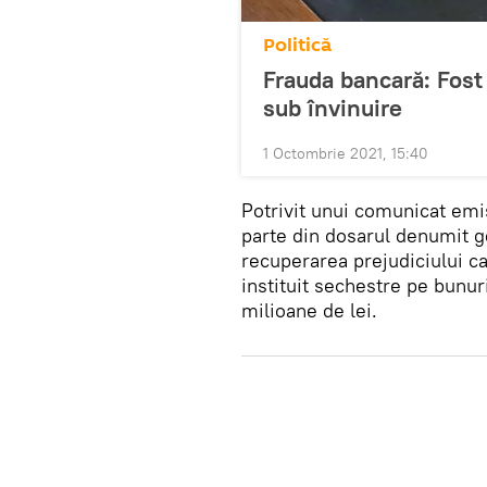
Politică
Frauda bancară: Fost 
sub învinuire
1 Octombrie 2021, 15:40
Potrivit unui comunicat emi
parte din dosarul denumit g
recuperarea prejudiciului ca
instituit sechestre pe bunuril
milioane de lei.