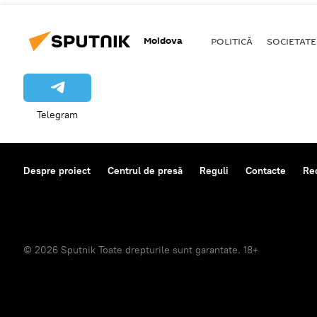
Moldova
POLITICĂ
SOCIETATE
Telegram
Despre proiect
Centrul de presă
Reguli
Contacte
Re
© 2026 Sputnik Toate drepturile sunt garantate. 18+