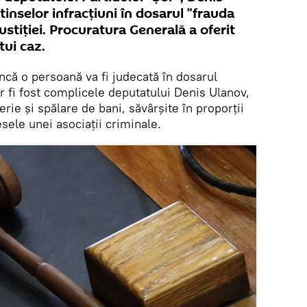
inselor infracțiuni în dosarul ”frauda
justiției. Procuratura Generală a oferit
tui caz.
ncă o persoană va fi judecată în dosarul
r fi fost complicele deputatului Denis Ulanov,
rie și spălare de bani, săvârșite în proporții
esele unei asociații criminale.