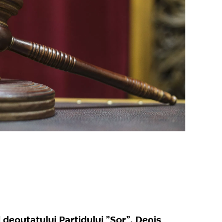
deputatului Partidului ”Șor”, Denis