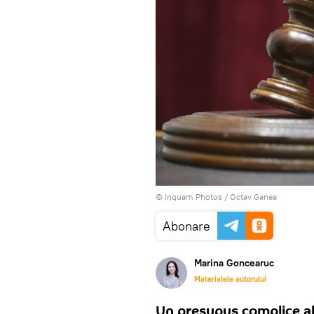
© Inquam Photos / Octav Ganea
Abonare
Marina Goncearuc
Materialele autorului
Un presupus complice al 