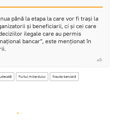
inua până la etapa la care vor fi trași la
izatorii și beneficiarii, ci și cei care
deciziilor ilegale care au permis
 național bancar”, este menționat în
ii.
judecată
Furtul miliardului
frauda bancară