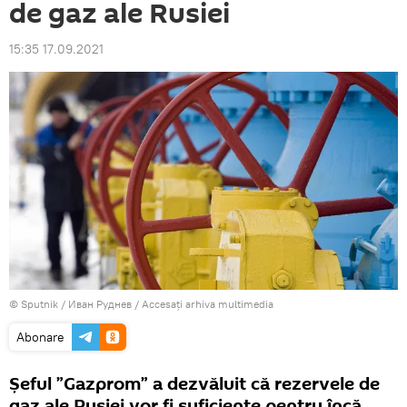
de gaz ale Rusiei
15:35 17.09.2021
© Sputnik / Иван Руднев
/
Accesați arhiva multimedia
Abonare
Șeful ”Gazprom” a dezvăluit că rezervele de
gaz ale Rusiei vor fi suficiente pentru încă