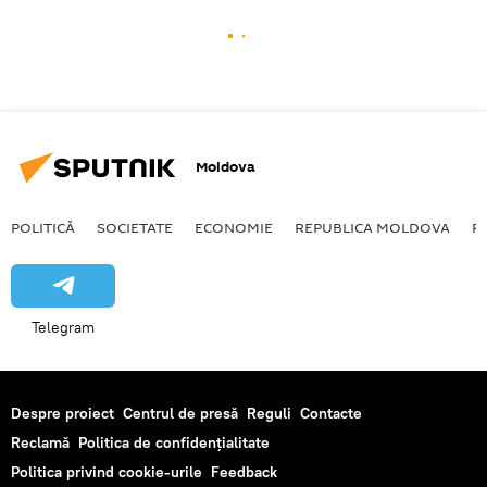
Moldova
POLITICĂ
SOCIETATE
ECONOMIE
REPUBLICA MOLDOVA
R
Telegram
Despre proiect
Centrul de presă
Reguli
Contacte
Reclamă
Politica de confidențialitate
Politica privind cookie-urile
Feedback