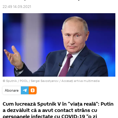
22:49 14.09.2021
© Sputnik / POOL / Sergei Savostyanov
/
Accesați arhiva multimedia
Abonare
Cum lucrează Sputnik V în ”viața reală”: Putin
a dezvăluit că a avut contact strâns cu
persoanele infectate cu COVID-19 ”o zi