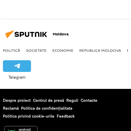
Moldova
POLITICĂ
SOCIETATE
ECONOMIE
REPUBLICA MOLDOVA
R
Telegram
Despre proiect
Centrul de presă
Reguli
Contacte
Reclamă
Politica de confidențialitate
Politica privind cookie-urile
Feedback