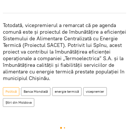
Totodată, vicepremierul a remarcat că pe agenda
comună este și proiectul de îmbunătățire a eficienței
Sistemului de Alimentare Centralizată cu Energie
Termică (Proiectul SACET). Potrivit lui Spînu, acest
proiect va contribui la îmbunătățirea eficienței
operaționale a companiei „Termoelectrica” S.A. și la
îmbunătățirea calității și fiabilității serviciilor de
alimentare cu energie termică prestate populației în
municipiul Chișinău.
Politică
Banca Mondială
energie termică
vicepremier
Știri din Moldova