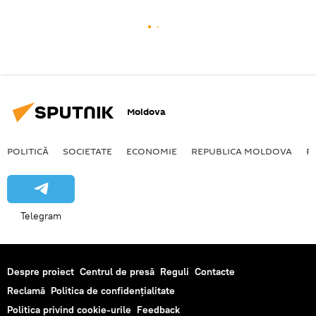
Moldova
POLITICĂ
SOCIETATE
ECONOMIE
REPUBLICA MOLDOVA
R
Telegram
Despre proiect
Centrul de presă
Reguli
Contacte
Reclamă
Politica de confidențialitate
Politica privind cookie-urile
Feedback