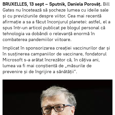
BRUXELLES, 13 sept – Sputnik, Daniela Porovăț.
Bill
Gates nu încetează să șocheze lumea cu ideile sale
și cu previziunile despre viitor. Cea mai recentă
afirmație a sa a făcut înconjurul planetei: astfel, el a
spus într-un articol publicat pe blogul personal că
tehnologia va dobândi o relevanţă enormă în
combaterea pandemiilor viitoare.
Implicat în sponsorizarea creației vaccinurilor dar și
în susținerea campaniilor de vaccinare, fondatorul
Microsoft s-a arătat încrezător că, în câţiva ani,
lumea va fi mai conştientă de „măsurile de
prevenire şi de îngrijire a sănătăţii”.