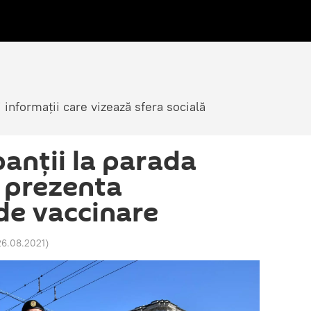
i informații care vizează sfera socială
panții la parada
r prezenta
 de vaccinare
26.08.2021
)