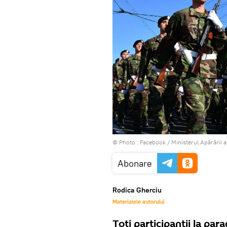
© Photo :
Facebook / Ministerul Apărării a
Abonare
Rodica Gherciu
Materialele autorului
Toți participanții la par