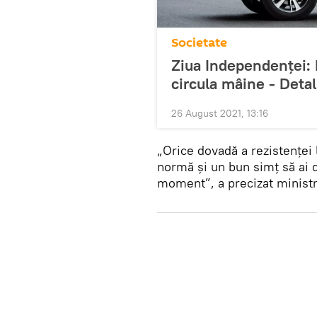
Societate
Ziua Independenței: 
circula mâine - Detal
26 August 2021, 13:16
„Orice dovadă a rezistenței 
normă și un bun simț să ai d
moment”, a precizat ministr