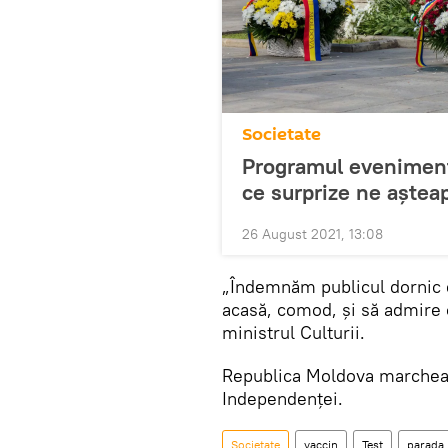
Societate
Programul evenimente
ce surprize ne aștea
26 August 2021, 13:08
„Îndemnăm publicul dornic d
acasă, comod, și să admire o
ministrul Culturii.
Republica Moldova marcheaz
Independenței.
Societate
vaccin
Test
parada 