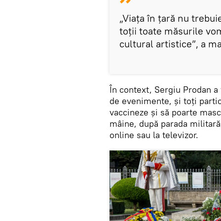
„Viața în țară nu trebu
toții toate măsurile v
cultural artistice”, a m
În context, Sergiu Prodan a f
de evenimente, și toți parti
vaccineze și să poarte masc
mâine, după parada militară
online sau la televizor.