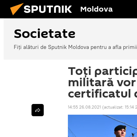
Moldova
Societate
Fiți alături de Sputnik Moldova pentru a afla primi
Toți partici
militară vo
certificatul
14:55 26.08.2021
(actualizat:
15:14 