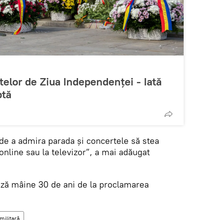
lor de Ziua Independenței - Iată
ptă
e a admira parada și concertele să stea
nline sau la televizor”, a mai adăugat
ă mâine 30 de ani de la proclamarea
militară