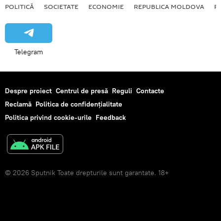
POLITICĂ
SOCIETATE
ECONOMIE
REPUBLICA MOLDOVA
R
Telegram
Despre proiect
Centrul de presă
Reguli
Contacte
Reclamă
Politica de confidențialitate
Politica privind cookie-urile
Feedback
© 2026 Sputnik Toate drepturile sunt garantate. 18+