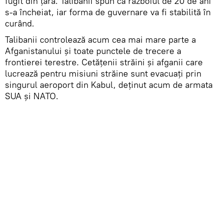
fugit din țară. Talibanii spun că războiul de 20 de ani
s-a încheiat, iar forma de guvernare va fi stabilită în
curând.
Talibanii controlează acum cea mai mare parte a
Afganistanului și toate punctele de trecere a
frontierei terestre. Cetățenii străini și afganii care
lucrează pentru misiuni străine sunt evacuați prin
singurul aeroport din Kabul, deținut acum de armata
SUA și NATO.