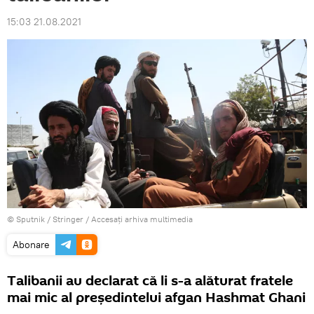
15:03 21.08.2021
© Sputnik / Stringer
/
Accesați arhiva multimedia
Abonare
Talibanii au declarat că li s-a alăturat fratele
mai mic al președintelui afgan Hashmat Ghani