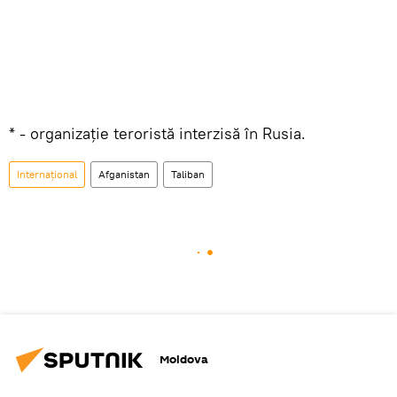
* - organizație teroristă interzisă în Rusia.
Internațional
Afganistan
Taliban
Moldova