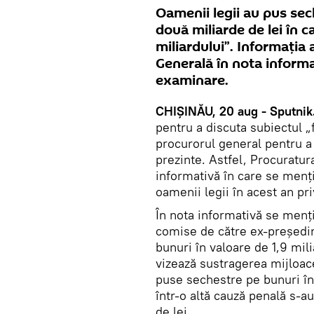
Oamenii legii au pus sec
două miliarde de lei în 
miliardului”. Informația
Generală în nota informa
examinare.
CHIȘINĂU, 20 aug - Sputnik
pentru a discuta subiectul „f
procurorul general pentru a 
prezinte. Astfel, Procuratur
informativă în care se menți
oamenii legii în acest an pri
În nota informativă se menț
comise de către ex-președi
bunuri în valoare de 1,9 mili
vizează sustragerea mijloace
puse sechestre pe bunuri în 
într-o altă cauză penală s-
de lei.