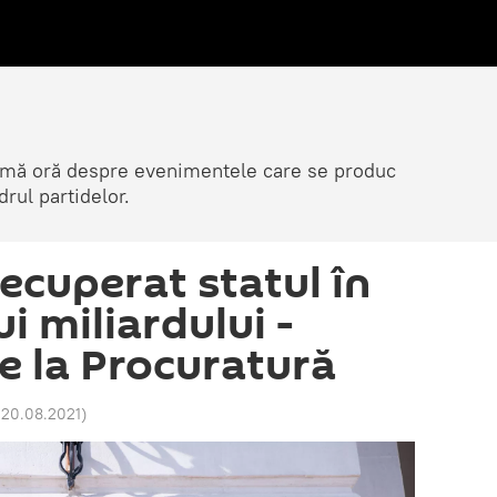
ltimă oră despre evenimentele care se produc
rul partidelor.
recuperat statul în
i miliardului -
de la Procuratură
 20.08.2021
)