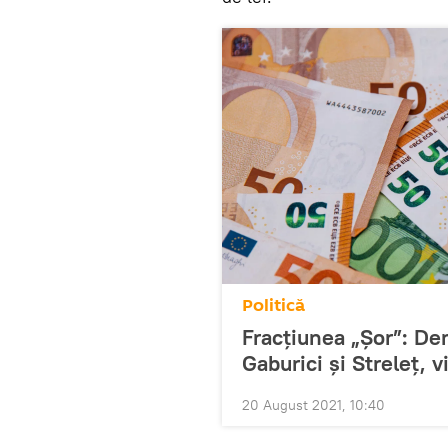
Politică
Fracțiunea „Șor”: De
Gaburici și Streleț, v
20 August 2021, 10:40