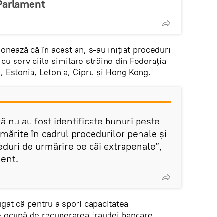
 Parlament
onează că în acest an, s-au inițiat proceduri
cu serviciile similare străine din Federația
, Estonia, Letonia, Cipru și Hong Kong.
ță nu au fost identificate bunuri peste
rmărite în cadrul procedurilor penale și
ceduri de urmărire pe căi extrapenale”,
ment.
gat că pentru a spori capacitatea
se ocupă de recuperarea fraudei bancare,