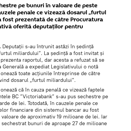
hestre pe bunuri în valoare de peste
cauzele penale ce vizează dosarul „furtul
 a fost prezentată de către Procuratura
tivă oferită deputaților pentru
.
Deputații s-au întrunit astăzi în ședință
urtul miliardului”. La ședință a fost invitat și
prezenta raportul, dar acesta a refuzat să se
a Generală a expediat Legislativului o notă
onează toate acțiunile întreprinse de către
vind dosarul „furtul miliardului”.
ionează că în cauza penală ce vizează faptele
ntele BC ”Victoriabank” s-au pus sechestre pe
arde de lei. Totodată, în cauzele penale ce
lor financiare din sistemul bancar au fost
valoare de aproximativ 19 milioane de lei. Iar
au sechestrat bunuri de aproape 27 de milioane