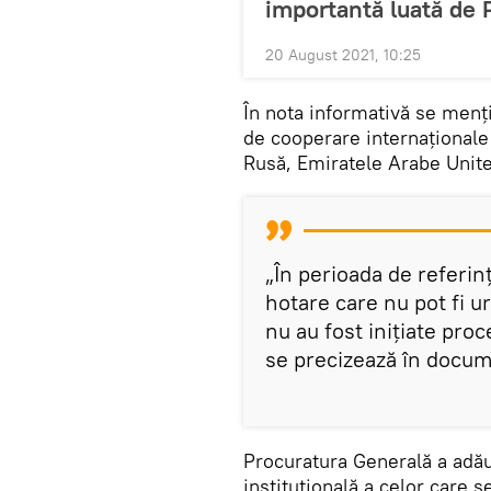
importantă luată de
20 August 2021, 10:25
În nota informativă se menți
de cooperare internaționale 
Rusă, Emiratele Arabe Unite
„În perioada de referin
hotare care nu pot fi u
nu au fost inițiate pro
se precizează în docu
Procuratura Generală a adău
instituțională a celor care 