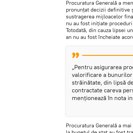
Procuratura Generală a menț
pronunțat decizii definitive 
sustragerea mijloacelor fina
nu au fost inițiate proceduri
Totodată, din cauza lipsei u
an nu au fost încheiate acor
„Pentru asigurarea pro
valorificare a bunurilo
străinătate, din lipsă 
contractate careva pers
menționează în nota in
Procuratura Generală a mai p
la bugetul de stat au fost t