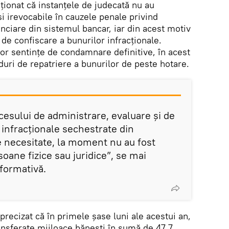
ionat că instanțele de judecată nu au
și irevocabile în cauzele penale privind
nciare din sistemul bancar, iar din acest motiv
 de confiscare a bunurilor infracționale.
nor sentințe de condamnare definitive, în acest
duri de repatriere a bunurilor de peste hotare.
cesului de administrare, evaluare și de
r infracționale sechestrate din
de necesitate, la moment nu au fost
oane fizice sau juridice”, se mai
formativă.
recizat că în primele șase luni ale acestui an,
ransferate mijloace bănești în sumă de 47,7