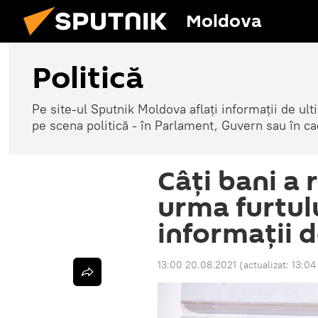
Moldova
Politică
Pe site-ul Sputnik Moldova aflați informații de u
pe scena politică - în Parlament, Guvern sau în cad
Câți bani a 
urma furtulu
informații 
13:00 20.08.2021
(actualizat:
13:04