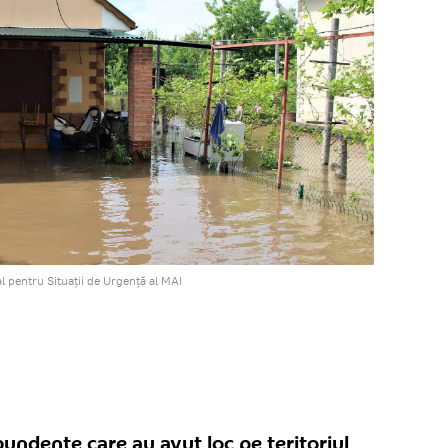
 pentru Situații de Urgență al MAI
bundente care au avut loc pe teritoriul