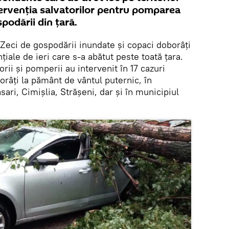
ntervenţia salvatorilor pentru pomparea
podării din ţară.
Zeci de gospodării inundate și copaci doborâți
țiale de ieri care s-a abătut peste toată țara.
orii și pomperii au intervenit în 17 cazuri
borâți la pământ de vântul puternic, în
ari, Cimișlia, Strășeni, dar și în municipiul