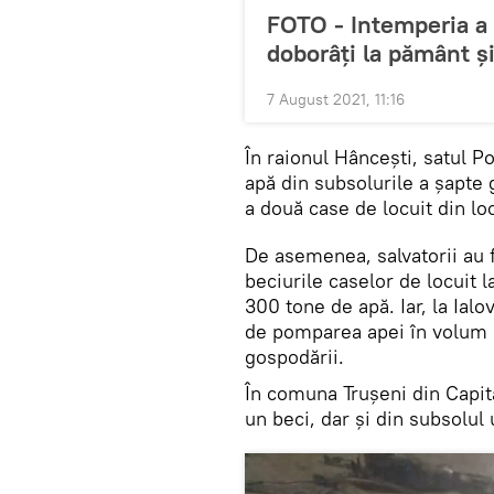
FOTO - Intemperia a f
doborâți la pământ ș
7 August 2021, 11:16
În raionul Hâncești, satul 
apă din subsolurile a șapte 
a două case de locuit din lo
De asemenea, salvatorii au f
beciurile caselor de locuit l
300 tone de apă. Iar, la Ialov
de pomparea apei în volum d
gospodării.
În comuna Trușeni din Capit
un beci, dar și din subsolul