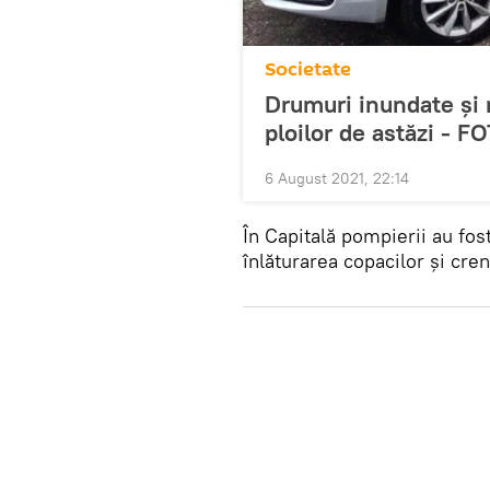
Societate
Drumuri inundate și 
ploilor de astăzi - F
6 August 2021, 22:14
În Capitală pompierii au fost
înlăturarea copacilor și cre