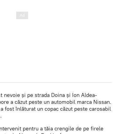
st nevoie și pe strada Doina şi Ion Aldea-
rbore a căzut peste un automobil marca Nissan.
 fost înlăturat un copac căzut peste carosabil
.
ntervenit pentru a tăia crengile de pe firele