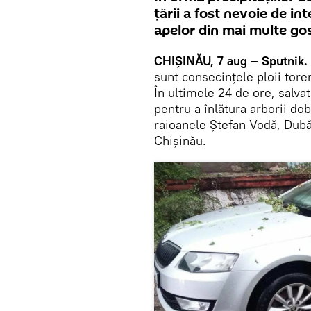
ţării a fost nevoie de i
apelor din mai multe gos
CHIȘINĂU, 7 aug – Sputnik.
sunt consecințele ploii toren
În ultimele 24 de ore, salvat
pentru a înlătura arborii do
raioanele Ștefan Vodă, Dubăs
Chișinău.