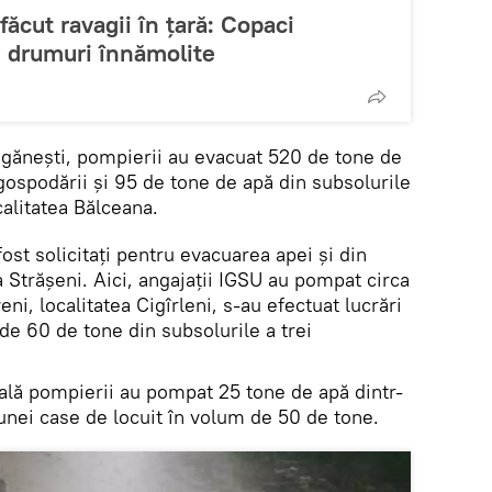
ăcut ravagii în țară: Copaci
i drumuri înnămolite
Pogănești, pompierii au evacuat 520 de tone de
gospodării și 95 de tone de apă din subsolurile
calitatea Bălceana.
ost solicitați pentru evacuarea apei și din
a Strășeni. Aici, angajații IGSU au pompat circa
eni, localitatea Cigîrleni, s-au efectuat lucrări
e 60 de tone din subsolurile a trei
ală pompierii au pompat 25 tone de apă dintr-
 unei case de locuit în volum de 50 de tone.