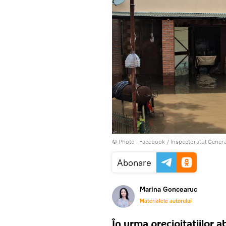
© Photo :
Facebook / Inspectoratul General
Abonare
Marina Goncearuc
Materialele autorului
În urma precipitaţiilor a