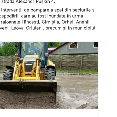
e strada Alexandr Puşkin 4.
intervenții de pompare a apei din beciurile și
ospodării, care au fost inundate în urma
 raioanele Hîncești, Cimișlia, Orhei, Anenii
oveni, Leova, Criuleni, precum și în municipiul