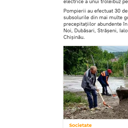
electrice a unui troleibuz p
Pompierii au efectuat 30 de 
subsolurile din mai multe g
precepitațiilor abundente în
Noi, Dubăsari, Strășeni, Ial
Chișinău.
Societate