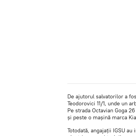
De ajutorul salvatorilor a fo
Teodorovici 11/1, unde un a
Pe strada Octavian Goga 26 a
și peste o mașină marca Kia
Totodată, angajații IGSU au i