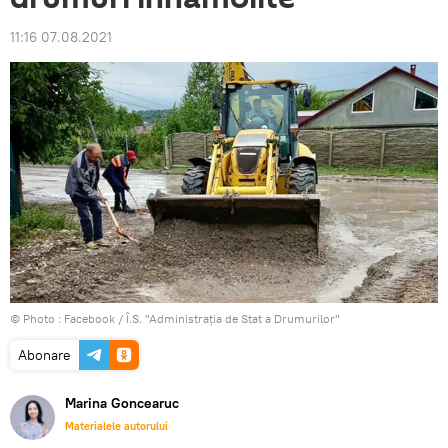
11:16 07.08.2021
© Photo :
Facebook / Î.S. "Administraţia de Stat a Drumurilor"
Abonare
Marina Goncearuc
Materialele autorului