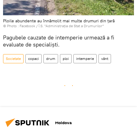
Ploile abundente au înnămolit mai multe drumuri din țară
© Photo :
Facebook / Î.S. "Administraţia de Stat a Drumurilor"
Pagubele cauzate de intemperie urmează a fi
evaluate de specialiști.
Societate
copaci
drum
ploi
intemperie
vânt
Moldova