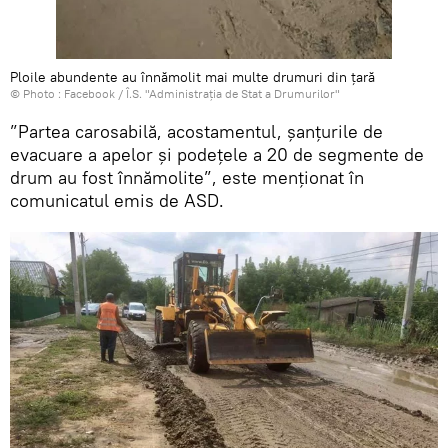
Ploile abundente au înnămolit mai multe drumuri din țară
© Photo :
Facebook / Î.S. "Administraţia de Stat a Drumurilor"
”Partea carosabilă, acostamentul, șanțurile de
evacuare a apelor și podețele a 20 de segmente de
drum au fost înnămolite”, este menționat în
comunicatul emis de ASD.