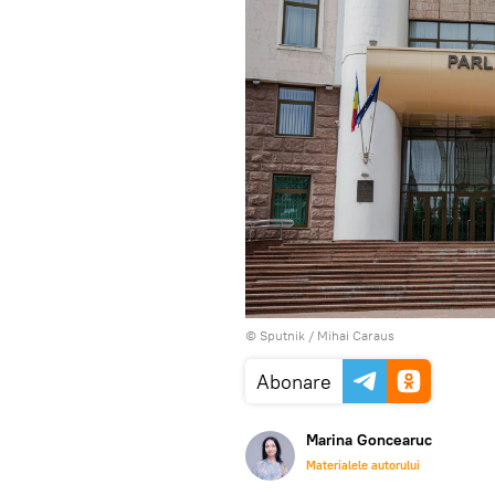
© Sputnik / Mihai Caraus
Abonare
Marina Goncearuc
Materialele autorului