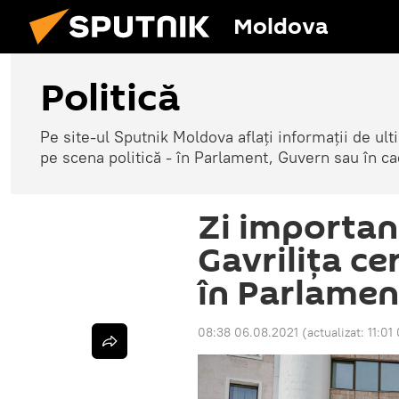
Moldova
Politică
Pe site-ul Sputnik Moldova aflați informații de u
pe scena politică - în Parlament, Guvern sau în cad
Zi importan
Gavrilița ce
în Parlamen
08:38 06.08.2021
(actualizat:
11:01