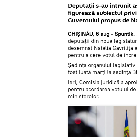
Deputații s-au întrunit a
figurează subiectul priv
Guvernului propus de Nat
CHIȘINĂU, 6 aug - Spuntik.
deputații din noua legislatu
desemnat Natalia Gavrilița a
pentru a cere votul de încre
Ședința organului legislativ 
fost luată marți la ședința 
Ieri, Comisia juridică a apr
pentru acordarea votului de
ministerelor.