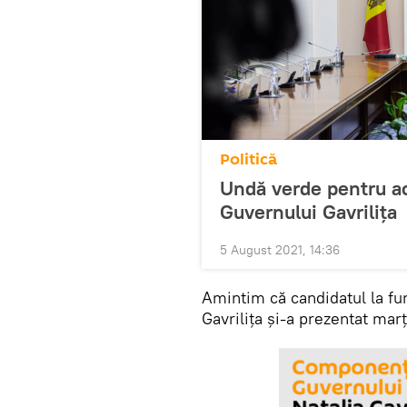
Politică
Undă verde pentru ac
Guvernului Gavrilița
5 August 2021, 14:36
Amintim că candidatul la fu
Gavrilița și-a prezentat ma