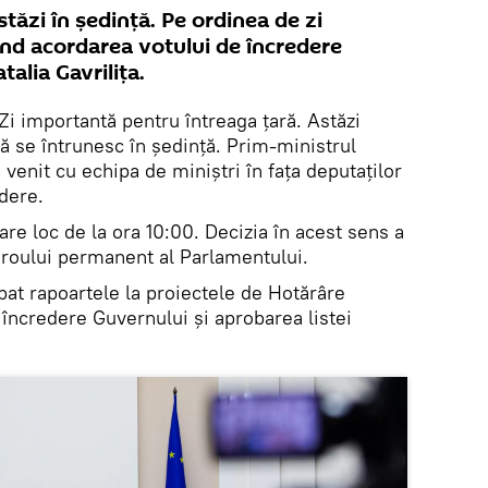
stăzi în ședință. Pe ordinea de zi
ind acordarea votului de încredere
alia Gavrilița.
Zi importantă pentru întreaga țară. Astăzi
ră se întrunesc în ședință. Prim-ministrul
 venit cu echipa de miniștri în fața deputaților
dere.
are loc de la ora 10:00. Decizia în acest sens a
Biroului permanent al Parlamentului.
obat rapoartele la proiectele de Hotărâre
 încredere Guvernului şi aprobarea listei