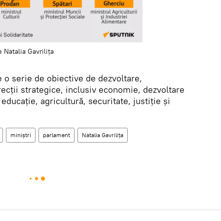
Natalia Gavrilița
 o serie de obiective de dezvoltare,
ecții strategice, inclusiv economie, dezvoltare
educație, agricultură, securitate, justiție și
miniștri
parlament
Natalia Gavrilița