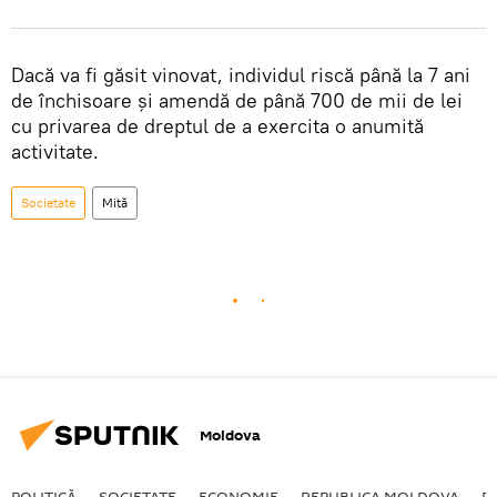
Dacă va fi găsit vinovat, individul riscă până la 7 ani
de închisoare și amendă de până 700 de mii de lei
cu privarea de dreptul de a exercita o anumită
activitate.
Societate
Mită
Moldova
POLITICĂ
SOCIETATE
ECONOMIE
REPUBLICA MOLDOVA
R