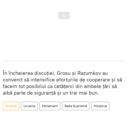
În încheierea discuției, Grosu și Razumkov au
convenit să intensifice eforturile de cooperare și să
facem tot posibilul ca cetățenii din ambele țări să
aibă parte de siguranţă şi un trai mai bun.
Politică
Ucraina
Parlament
Rada Supremă
Moldova