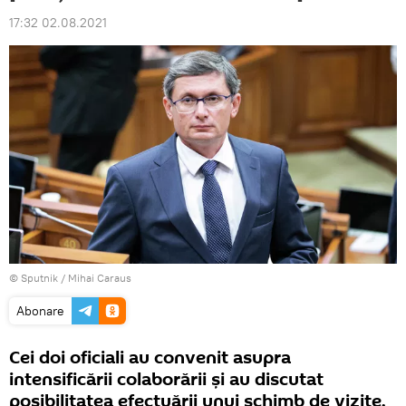
17:32 02.08.2021
© Sputnik / Mihai Caraus
Abonare
Cei doi oficiali au convenit asupra
intensificării colaborării și au discutat
posibilitatea efectuării unui schimb de vizite.