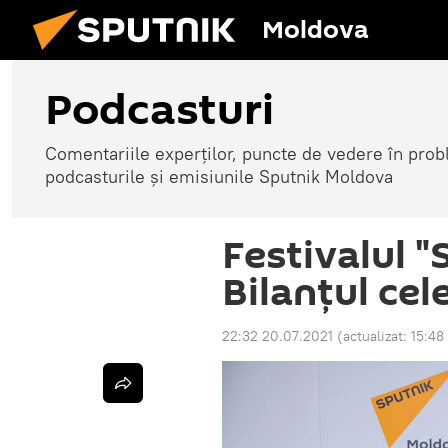
Moldova
Podcasturi
Comentariile experților, puncte de vedere în probl
podcasturile și emisiunile Sputnik Moldova
Festivalul "
Bilanțul cel
22:32 20.07.2021
(actualizat:
15:48