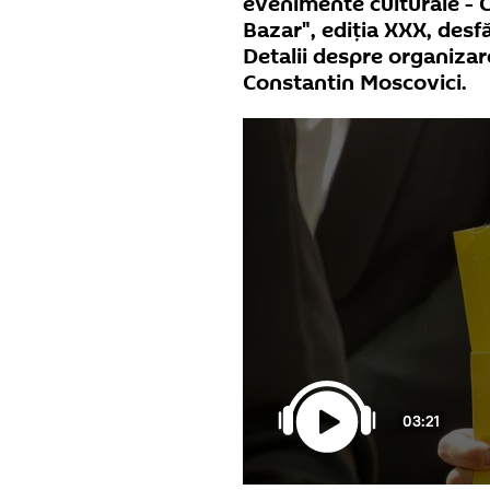
evenimente culturale - C
Bazar", ediția XXX, desfă
Detalii despre organizar
Constantin Moscovici.
03:21