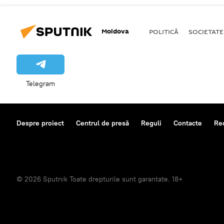
Moldova
POLITICĂ
SOCIETATE
Telegram
Despre proiect
Centrul de presă
Reguli
Contacte
Re
© 2026 Sputnik Toate drepturile sunt garantate. 18+