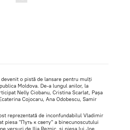
 devenit o pistă de lansare pentru mulți
ublica Moldova. De-a lungul anilor, la
ticipat Nelly Ciobanu, Cristina Scarlat, Paşa
 Ecaterina Cojocaru, Ana Odobescu, Samir
fost reprezentată de inconfundabilul Vladimir
tat piesa "Путь к свету" a binecunoscutului
 versuri de Ilia Reznic, și piesa lui Joe