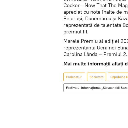
Cocker - Now That The Magi
apreciat cu note înalte de 
Belaruși, Danemarca și Kazah
reprezentată de talentata B
premiul III.
Marele Premiu al ediției 20
reprezentanta Ucrainei Elina
Carolina Lânda – Premiul 2.
Mai multe informații aflați d
Podcasturi
Societate
Republica 
Festivalul Internațional „Slaveanskii Baza