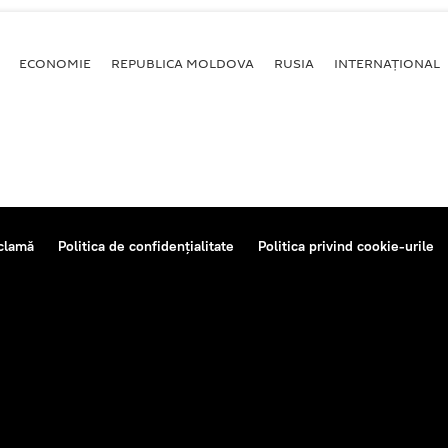
ECONOMIE
REPUBLICA MOLDOVA
RUSIA
INTERNAȚIONAL
clamă
Politica de confidențialitate
Politica privind cookie-urile