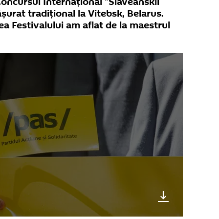
oncursul Internațional "Slaveanskii
șurat tradițional la Vitebsk, Belarus.
ea Festivalului am aflat de la maestrul