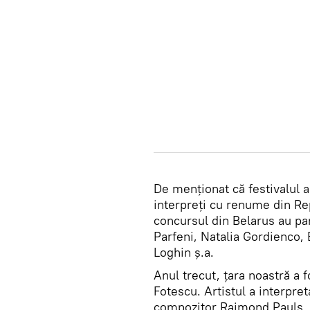
De menționat că festivalul a
interpreți cu renume din Rep
concursul din Belarus au par
Parfeni, Natalia Gordienco,
Loghin ș.a.
Anul trecut, țara noastră a 
Fotescu. Artistul a interpre
compozitor Raimond Pauls, pe