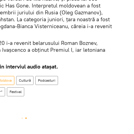
c Has Gone. Interpretul moldovean a fost
membrii juriului din Rusia (Oleg Gazmanov),
stan. La categoria juniori, țara noastră a fost
ogdana-Bianca Visterniceanu, căreia i-a revenit
20 i-a revenit belarusului Roman Boznev,
 Ivașcenco a obținut Premiul I, iar letoniana
in interviul audio atașat.
Moldova
Cultură
Podcasturi
r"
Festival