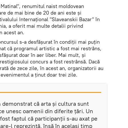
k Matinal", renumitul naist moldovean
are de mai bine de 20 de ani este și
tivalului Internațional "Slaveanskii Bazar" în
a, a oferit mai multe detalii privind
n acest an.
concursul s-a desfășurat în condiții mai puțin
nat că programul artistic a fost mai restrâns,
fășurat doar în aer liber. Mai mult, și
restigiosului concurs a fost restrânsă. Dacă
rată de zece zile, în acest an, organizatorii au
venimentul a ținut doar trei zile.
 demonstrat că arta și cultura sunt
 unesc oamenii din diferite țări. Un
 fost faptul că participanții s-au axat pe
care-l reprezintă, însă în același timp