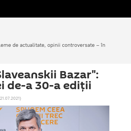
eme de actualitate, opinii controversate – în
Slaveanskii Bazar":
ei de-a 30-a ediții
 21.07.2021
)