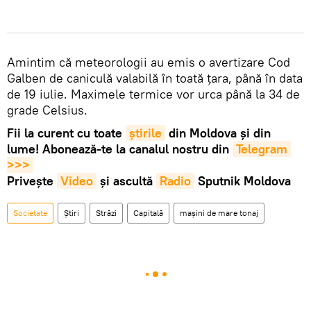
Amintim că meteorologii au emis o avertizare Cod
Galben de caniculă valabilă în toată țara, până în data
de 19 iulie. Maximele termice vor urca până la 34 de
grade Celsius.
Fii la curent cu toate
știrile
din Moldova și din
lume! Abonează-te la canalul nostru din
Telegram 
>>>
Privește
Video
și ascultă
Radio
Sputnik Moldova
Societate
Știri
Străzi
Capitală
mașini de mare tonaj