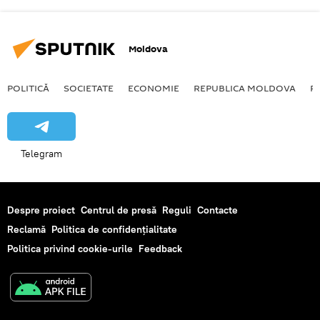
Moldova
POLITICĂ
SOCIETATE
ECONOMIE
REPUBLICA MOLDOVA
R
Telegram
Despre proiect
Centrul de presă
Reguli
Contacte
Reclamă
Politica de confidențialitate
Politica privind cookie-urile
Feedback