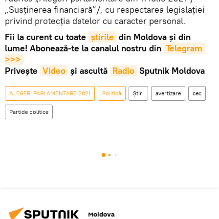
„Susținerea financiară”/, cu respectarea legislației
privind protecția datelor cu caracter personal.
Fii la curent cu toate
știrile
din Moldova și din
lume! Abonează-te la canalul nostru din
Telegram 
>>>
Privește
Video
și ascultă
Radio
Sputnik Moldova
ALEGERI PARLAMENTARE 2021
Politică
Știri
avertizare
cec
Partide politice
Moldova