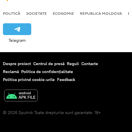
POLITICĂ
SOCIETATE
ECONOMIE
REPUBLICA MOLDOVA
R
Telegram
Despre proiect
Centrul de presă
Reguli
Contacte
Reclamă
Politica de confidențialitate
Politica privind cookie-urile
Feedback
© 2026 Sputnik Toate drepturile sunt garantate. 18+