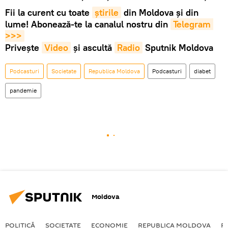
Fii la curent cu toate
știrile
din Moldova și din
lume! Abonează-te la canalul nostru din
Telegram 
>>>
Privește
Video
și ascultă
Radio
Sputnik Moldova
Podcasturi
Societate
Republica Moldova
Podcasturi
diabet
pandemie
Moldova
POLITICĂ
SOCIETATE
ECONOMIE
REPUBLICA MOLDOVA
R