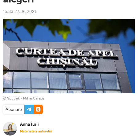
15:33 27.06.2021
© Sputnik / Mihai Caraus
Abonare
Anna Iurii
Materialele autorului