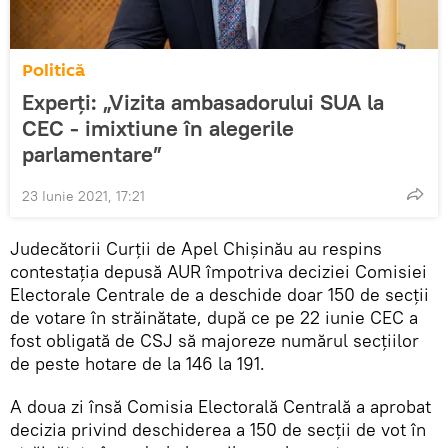
Politică
Experți: „Vizita ambasadorului SUA la
CEC - imixtiune în alegerile
parlamentare”
23 Iunie 2021, 17:21
Judecătorii Curții de Apel Chișinău au respins
contestația depusă AUR împotriva deciziei Comisiei
Electorale Centrale de a deschide doar 150 de secții
de votare în străinătate, după ce pe 22 iunie CEC a
fost obligată de CSJ să majoreze numărul secţiilor
de peste hotare de la 146 la 191.
A doua zi însă Comisia Electorală Centrală a aprobat
decizia privind deschiderea a 150 de secții de vot în