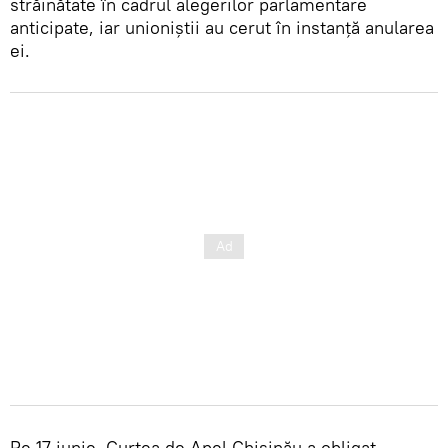
străinătate în cadrul alegerilor parlamentare
anticipate, iar unioniștii au cerut în instanță anularea
ei.
Pe 17 iunie, Curtea de Apel Chișinău a obligat