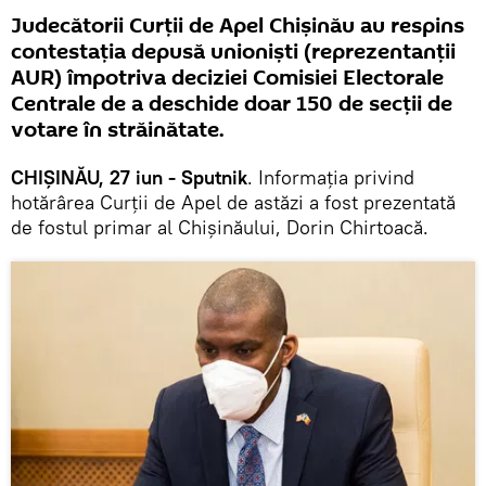
Judecătorii Curții de Apel Chișinău au respins
contestația depusă unioniști (reprezentanții
AUR) împotriva deciziei Comisiei Electorale
Centrale de a deschide doar 150 de secții de
votare în străinătate.
CHIȘINĂU, 27 iun - Sputnik
. Informația privind
hotărârea Curții de Apel de astăzi a fost prezentată
de fostul primar al Chișinăului, Dorin Chirtoacă.