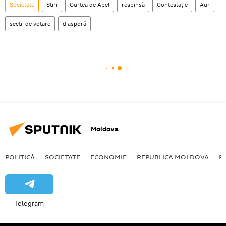
Societate
Știri
Curtea de Apel
respinsă
Contestație
Aur
secții de votare
diasporă
Moldova
POLITICĂ
SOCIETATE
ECONOMIE
REPUBLICA MOLDOVA
R
Telegram