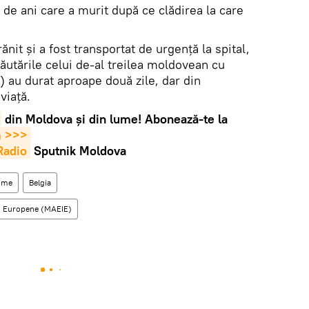
e ani care a murit după ce clădirea la care
rănit și a fost transportat de urgență la spital,
Căutările celui de-al treilea moldovean cu
) au durat aproape două zile, dar din
 viață.
din Moldova și din lume! Abonează-te la
m >>>
Radio
Sputnik Moldova
time
Belgia
rii Europene (MAEIE)