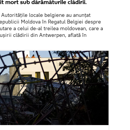
it mort sub dărâmăturile clădirii.
Autoritățile locale belgiene au anunțat
publicii Moldova în Regatul Belgiei despre
utare a celui de-al treilea moldovean, care a
șirii clădirii din Antwerpen, aflată în