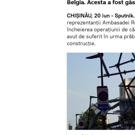
Belgia. Acesta a fost găs
CHIȘINĂU, 20 iun - Sputnik.
reprezentanții Ambasadei Re
încheierea operațiunii de că
avut de suferit în urma prăbu
construcție.