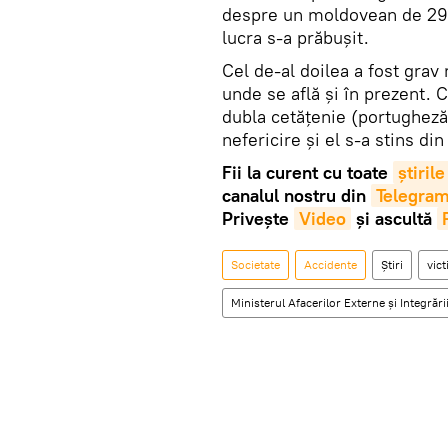
despre un moldovean de 29 d
lucra s-a prăbușit.
Cel de-al doilea a fost grav 
unde se află și în prezent. 
dubla cetățenie (portugheză
nefericire și el s-a stins din
Fii la curent cu toate
știrile
canalul nostru din
Telegra
Privește
Video
și ascultă
Societate
Accidente
Știri
vic
Ministerul Afacerilor Externe și Integră