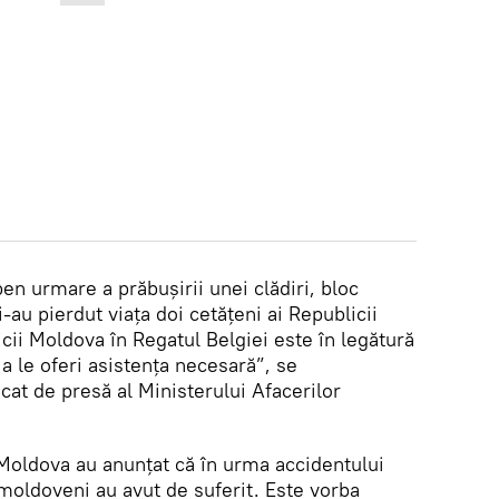
en urmare a prăbușirii unei clădiri, bloc
i-au pierdut viața doi cetățeni ai Republicii
i Moldova în Regatul Belgiei este în legătură
 a le oferi asistența necesară”, se
at de presă al Ministerului Afacerilor
 Moldova au anunțat că în urma accidentului
 moldoveni au avut de suferit. Este vorba