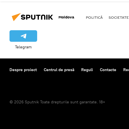
Moldova
POLITICĂ
SOCIETATE
Telegram
Despre proiect
Centrul de presă
Reguli
Contacte
Re
© 2026 Sputnik Toate drepturile sunt garantate. 18+