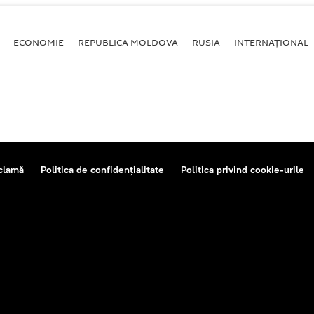
ECONOMIE
REPUBLICA MOLDOVA
RUSIA
INTERNAȚIONAL
clamă
Politica de confidențialitate
Politica privind cookie-urile