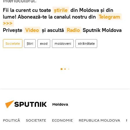
interlocutorul.
Fii la curent cu toate
știrile
din Moldova și din
lume! Abonează-te la canalul nostru din
Telegram 
>>>
Privește
Video
și ascultă
Radio
Sputnik Moldova
Societate
Știri
exod
moldoveni
străinătate
Moldova
POLITICĂ
SOCIETATE
ECONOMIE
REPUBLICA MOLDOVA
R