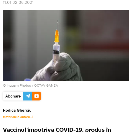
11:01 02.06.2021
© Inquam Photos / OCTAV GANEA
Abonare
Rodica Gherciu
Materialele autorului
Vaccinul împotriva COVID-19, produs în