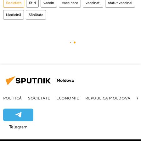
Societate
Știri
vaccin
Vaccinare
vaccinati
statut vaccinal
Medicină
Sănătate
Moldova
POLITICĂ
SOCIETATE
ECONOMIE
REPUBLICA MOLDOVA
R
Telegram